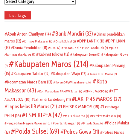
Categories
List Tags
Bank Mandiri
(33)
Abah Anton Charliyan
(14)
Dinas pendidikan
DPP LKKN
maros
(12)
DPP LANTIK
(11)
Dinsos Makassar
(7)
Disdik Sulsel
(6)
(13)
Dunia Pendidikan
(11)
G20
(7)
Hasanuddin Husni Abdullah
(7)
Jalan
Kabinet Jokowi
(12)
Maminasata Maros
(7)
Kabupaten Bone
(7)
Kabupaten Gowa
Kabupaten Maros
(214)
Kabupaten Pinrang
(7)
(15)
Kabupaten Takalar
(12)
Kabupaten Wajo
(12)
Kasus KONI Maros
(6)
Kota
Kecamatan Maros Baru
(13)
Korem 071/Wijayakusuma
(6)
Makassar
(43)
KTT
Koti Mahatidana PP MPW Sulsel
(6)
KPKNL PALOPO
(6)
LAKI P 45 MAROS
(27)
ASEAN 2022
(10)
Lahan di Lantebung
(11)
Lapas kelas IIB Maros
(21)
LBH SPK MAROS
(18)
Lembaga
LSM KIPFA
(47)
PHLH
(16)
Pemkot Makassar
(8)
MTQ di Maros
(7)
Polda Maluku
Pengadilan Negeri Makassar
(8)
pertambangan
(7)
Pilkada Gowa
(6)
Polda Sulsel
(69)
Polres Gowa
(31)
(12)
Polres Maros