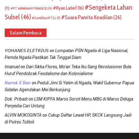
Sengeketa Lahan
Ryan Latief
(16)
(11)
PT AMANAH FINANCE
(9)
Sulsel
(46)
Suara Panrita Keadilan
(26)
Sertifikat PTSL
(7)
Salam Pembaca
on
𝘠𝘖𝘏𝘈𝘕𝘌𝘚 𝘌𝘓𝘌𝘛𝘙𝘐𝘜𝘚
Lompatan PSN Ngada di Liga Nasional,
Pemda Ngada Pastikan Tak Tinggal Diam
on
Imanuel
Dari Sikka Flores, Mo’an Teka Iku Sang Revolusioner Buta
Huruf Pendobrak Feodalisme dan Kolonialisme
on
Namek X Bian
Peduli Jimi Si Yatim di Ngada, Wakil Gubernur Papua
Selatan Agendakan Mei Berkunjung
on
Dok. Pribadi
LSM KIPFA Maros Soroti Menu MBG di Maros Diduga
Penyedia Cari Untung
on
ALVIN MOKOGINTA
Cukup Daftar Lewat HP, SKCK Langsung Jadi
di Polres Tolitoli