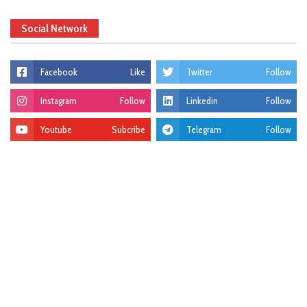
Social Network
Facebook
Like
Twitter
Follow
Instagram
Follow
Linkedin
Follow
Youtube
Subcribe
Telegram
Follow