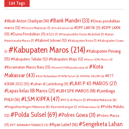
List Tags
Bank Mandiri
(33)
Abah Anton Charliyan
(14)
Dinas pendidikan
DPP LKKN
maros
(12)
DPP LANTIK
(11)
Dinsos Makassar
(7)
Disdik Sulsel
(6)
(13)
Dunia Pendidikan
(11)
G20
(7)
Hasanuddin Husni Abdullah
(7)
Jalan
Kabinet Jokowi
(12)
Maminasata Maros
(7)
Kabupaten Bone
(7)
Kabupaten Gowa
Kabupaten Maros
(214)
Kabupaten Pinrang
(7)
(15)
Kabupaten Takalar
(12)
Kabupaten Wajo
(12)
Kasus KONI Maros
(6)
Kota
Kecamatan Maros Baru
(13)
Korem 071/Wijayakusuma
(6)
Makassar
(43)
KTT
Koti Mahatidana PP MPW Sulsel
(6)
KPKNL PALOPO
(6)
LAKI P 45 MAROS
(27)
ASEAN 2022
(10)
Lahan di Lantebung
(11)
Lapas kelas IIB Maros
(21)
LBH SPK MAROS
(18)
Lembaga
LSM KIPFA
(47)
PHLH
(16)
Pemkot Makassar
(8)
MTQ di Maros
(7)
Polda Maluku
Pengadilan Negeri Makassar
(8)
pertambangan
(7)
Pilkada Gowa
(6)
Polda Sulsel
(69)
Polres Gowa
(31)
(12)
Polres Maros
Sengeketa Lahan
Ryan Latief
(16)
(11)
PT AMANAH FINANCE
(9)