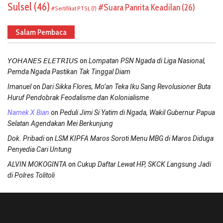
Sulsel
(46)
Suara Panrita Keadilan
(26)
Sertifikat PTSL
(7)
Salam Pembaca
on
𝘠𝘖𝘏𝘈𝘕𝘌𝘚 𝘌𝘓𝘌𝘛𝘙𝘐𝘜𝘚
Lompatan PSN Ngada di Liga Nasional,
Pemda Ngada Pastikan Tak Tinggal Diam
on
Imanuel
Dari Sikka Flores, Mo’an Teka Iku Sang Revolusioner Buta
Huruf Pendobrak Feodalisme dan Kolonialisme
on
Namek X Bian
Peduli Jimi Si Yatim di Ngada, Wakil Gubernur Papua
Selatan Agendakan Mei Berkunjung
on
Dok. Pribadi
LSM KIPFA Maros Soroti Menu MBG di Maros Diduga
Penyedia Cari Untung
on
ALVIN MOKOGINTA
Cukup Daftar Lewat HP, SKCK Langsung Jadi
di Polres Tolitoli