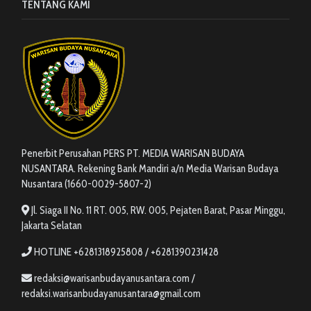
TENTANG KAMI
Penerbit Perusahan PERS PT. MEDIA WARISAN BUDAYA
NUSANTARA. Rekening Bank Mandiri a/n Media Warisan Budaya
Nusantara (1660-0029-5807-2)
Jl. Siaga II No. 11 RT. 005, RW. 005, Pejaten Barat, Pasar Minggu,
Jakarta Selatan
HOTLINE +6281318925808 / +6281390231428
redaksi@warisanbudayanusantara.com /
redaksi.warisanbudayanusantara@gmail.com