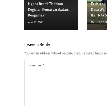
No Image
Ngada Resmi Tiadakan
Exsistensi
Kegiatan Kemasyarakatan,
Desa Wana
Keagamaan
Ikan Nila S
April 27, 2021
March 6, 202
Leave a Reply
Your email address will not be published.
Required fields a