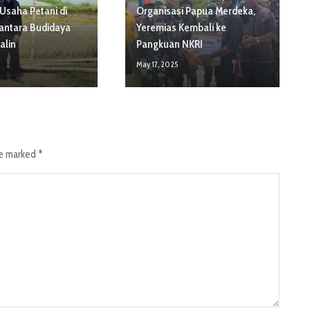
 Usaha Petani di
Organisasi Papua Merdeka,
ntara Budidaya
Yeremias Kembali ke
alin
Pangkuan NKRI
4
May 17, 2025
re marked
*