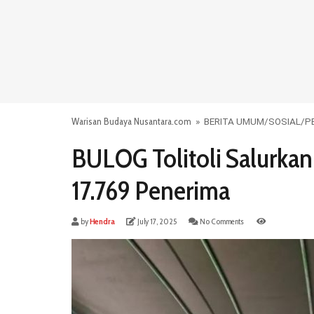
Warisan Budaya Nusantara.com
»
BERITA UMUM
/
SOSIAL
/
P
BULOG Tolitoli Salurka
17.769 Penerima
by
Hendra
July 17, 2025
No Comments