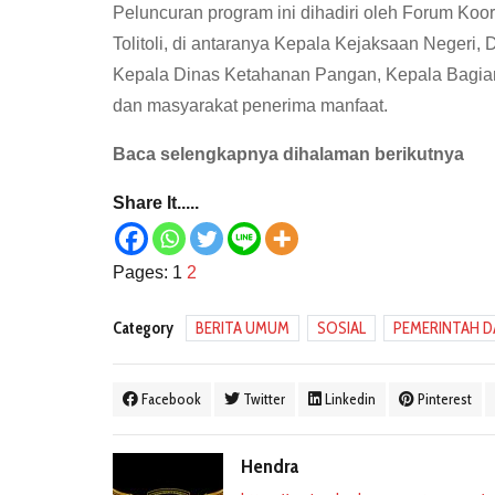
Peluncuran program ini dihadiri oleh Forum Ko
Tolitoli, di antaranya Kepala Kejaksaan Negeri,
Kepala Dinas Ketahanan Pangan, Kepala Bagian
dan masyarakat penerima manfaat.
Baca selengkapnya dihalaman berikutnya
Share It.....
Pages:
1
2
Category
BERITA UMUM
SOSIAL
PEMERINTAH D
Facebook
Twitter
Linkedin
Pinterest
Hendra