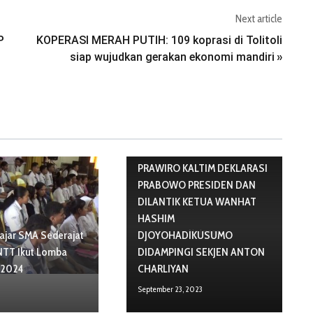
Next article
P
KOPERASI MERAH PUTIH: 109 koprasi di Tolitoli
siap wujudkan gerakan ekonomi mandiri
»
PRAWIRO KALTIM DEKLARASI
PRABOWO PRESIDEN DAN
DILANTIK KETUA WANHAT
HASHIM
No Image
lajar SMA Sederajat
DJOYOHADIKUSUMO
NTT Ikut Lomba
DIDAMPINGI SEKJEN ANTON
 2024
CHARLIYAN
September 23, 2023