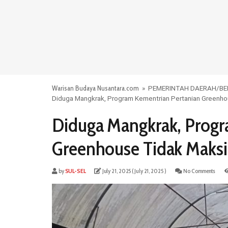
Warisan Budaya Nusantara.com
»
PEMERINTAH DAERAH
/
BE
Diduga Mangkrak, Program Kementrian Pertanian Greenh
Diduga Mangkrak, Progr
Greenhouse Tidak Maks
by
SUL-SEL
July 21, 2025
( July 21, 2025 )
No Comments