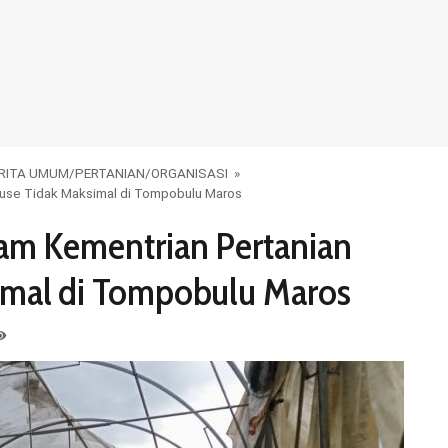
RITA UMUM
/
PERTANIAN
/
ORGANISASI
»
ouse Tidak Maksimal di Tompobulu Maros
am Kementrian Pertanian
imal di Tompobulu Maros