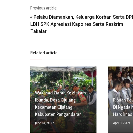
Previous article
Pelaku Diamankan, Keluarga Korban Serta DP
«
LBH SPK Apresiasi Kapolres Serta Reskrim
Takalar
Related article
Wakasad Ziarah Ke Makam
Ibunda, Desa Cijulang
Ribuan Pe
Kecamatan Cijulang
Di Ngada 
Kabupaten Pangandaran
Hardiknas
June 10, 2022
April 3, 2024