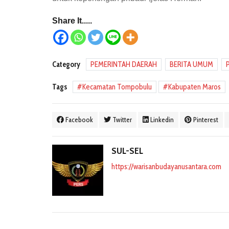
Share It.....
Category
PEMERINTAH DAERAH
BERITA UMUM
Tags
Kecamatan Tompobulu
Kabupaten Maros
Facebook
Twitter
Linkedin
Pinterest
SUL-SEL
https://warisanbudayanusantara.com