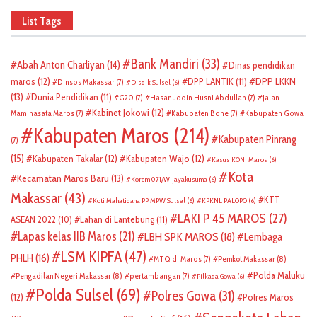
List Tags
Bank Mandiri
(33)
Abah Anton Charliyan
(14)
Dinas pendidikan
DPP LKKN
maros
(12)
DPP LANTIK
(11)
Dinsos Makassar
(7)
Disdik Sulsel
(6)
(13)
Dunia Pendidikan
(11)
G20
(7)
Hasanuddin Husni Abdullah
(7)
Jalan
Kabinet Jokowi
(12)
Maminasata Maros
(7)
Kabupaten Bone
(7)
Kabupaten Gowa
Kabupaten Maros
(214)
Kabupaten Pinrang
(7)
(15)
Kabupaten Takalar
(12)
Kabupaten Wajo
(12)
Kasus KONI Maros
(6)
Kota
Kecamatan Maros Baru
(13)
Korem 071/Wijayakusuma
(6)
Makassar
(43)
KTT
Koti Mahatidana PP MPW Sulsel
(6)
KPKNL PALOPO
(6)
LAKI P 45 MAROS
(27)
ASEAN 2022
(10)
Lahan di Lantebung
(11)
Lapas kelas IIB Maros
(21)
LBH SPK MAROS
(18)
Lembaga
LSM KIPFA
(47)
PHLH
(16)
Pemkot Makassar
(8)
MTQ di Maros
(7)
Polda Maluku
Pengadilan Negeri Makassar
(8)
pertambangan
(7)
Pilkada Gowa
(6)
Polda Sulsel
(69)
Polres Gowa
(31)
(12)
Polres Maros