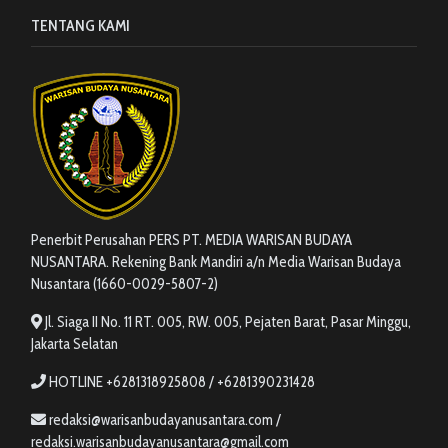
TENTANG KAMI
Penerbit Perusahan PERS PT. MEDIA WARISAN BUDAYA
NUSANTARA. Rekening Bank Mandiri a/n Media Warisan Budaya
Nusantara (1660-0029-5807-2)
Jl. Siaga II No. 11 RT. 005, RW. 005, Pejaten Barat, Pasar Minggu,
Jakarta Selatan
HOTLINE +6281318925808 / +6281390231428
redaksi@warisanbudayanusantara.com /
redaksi.warisanbudayanusantara@gmail.com