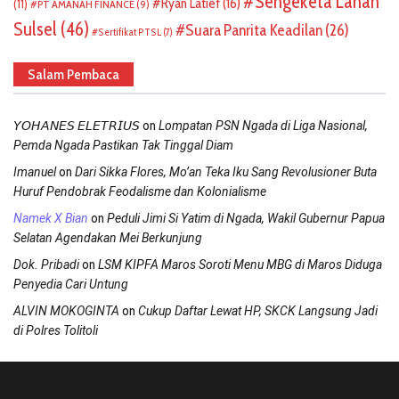
Sengeketa Lahan
Ryan Latief
(16)
(11)
PT AMANAH FINANCE
(9)
Sulsel
(46)
Suara Panrita Keadilan
(26)
Sertifikat PTSL
(7)
Salam Pembaca
on
𝘠𝘖𝘏𝘈𝘕𝘌𝘚 𝘌𝘓𝘌𝘛𝘙𝘐𝘜𝘚
Lompatan PSN Ngada di Liga Nasional,
Pemda Ngada Pastikan Tak Tinggal Diam
on
Imanuel
Dari Sikka Flores, Mo’an Teka Iku Sang Revolusioner Buta
Huruf Pendobrak Feodalisme dan Kolonialisme
on
Namek X Bian
Peduli Jimi Si Yatim di Ngada, Wakil Gubernur Papua
Selatan Agendakan Mei Berkunjung
on
Dok. Pribadi
LSM KIPFA Maros Soroti Menu MBG di Maros Diduga
Penyedia Cari Untung
on
ALVIN MOKOGINTA
Cukup Daftar Lewat HP, SKCK Langsung Jadi
di Polres Tolitoli