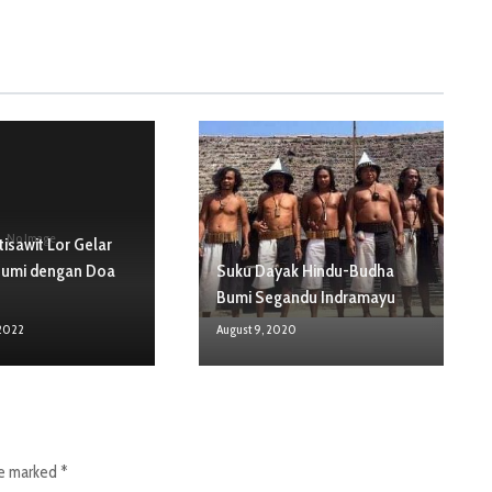
No Image
isawit Lor Gelar
Bumi dengan Doa
Suku Dayak Hindu-Budha
Bumi Segandu Indramayu
 2022
August 9, 2020
re marked
*