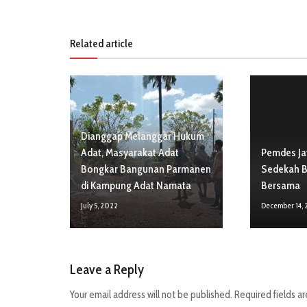
Related article
Dianggap Melanggar Hukum
Adat, Masyarakat Adat
Pemdes Jat
Bongkar Bangunan Parmanen
Sedekah 
di Kampung Adat Namata
Bersama
July 5, 2022
December 14,
Leave a Reply
Your email address will not be published.
Required fields a