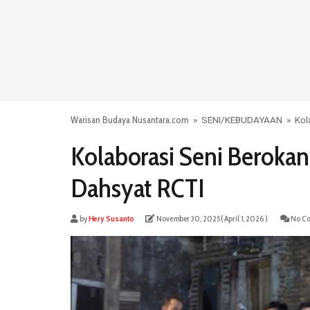
Warisan Budaya Nusantara.com
»
SENI
/
KEBUDAYAAN
»
Kol
Kolaborasi Seni Beroka
Dahsyat RCTI
by
Hery Susanto
November 30, 2025
( April 1, 2026 )
No Co