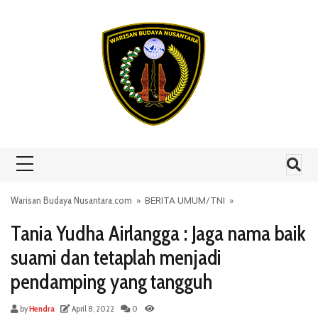
Skip to content
Warisan Budaya Nusantara.com
»
BERITA UMUM
/
TNI
»
Tania Yudha Airlangga : Jaga nama baik
suami dan tetaplah menjadi
pendamping yang tangguh
by
Hendra
April 8, 2022
0