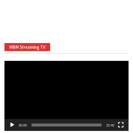
WBN Streaming TV
Video
Player
00:00
22:40