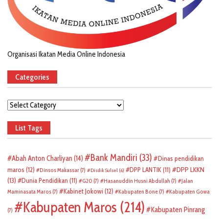
Organisasi Ikatan Media Online Indonesia
Categories
Categories
List Tags
Bank Mandiri
(33)
Abah Anton Charliyan
(14)
Dinas pendidikan
DPP LKKN
maros
(12)
DPP LANTIK
(11)
Dinsos Makassar
(7)
Disdik Sulsel
(6)
(13)
Dunia Pendidikan
(11)
G20
(7)
Hasanuddin Husni Abdullah
(7)
Jalan
Kabinet Jokowi
(12)
Maminasata Maros
(7)
Kabupaten Bone
(7)
Kabupaten Gowa
Kabupaten Maros
(214)
Kabupaten Pinrang
(7)