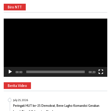
Biro NTT
Video
Player
00:00
00:20
Berita Video
July 25, 2026
Peringati HUT ke-25 Demokrat, Bene Lagho Komandoi Gerakan