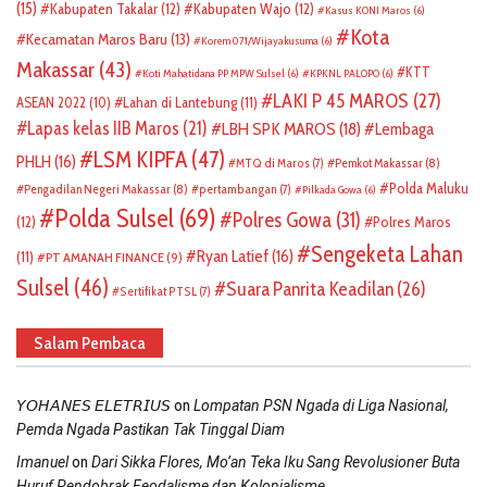
(15)
Kabupaten Takalar
(12)
Kabupaten Wajo
(12)
Kasus KONI Maros
(6)
Kota
Kecamatan Maros Baru
(13)
Korem 071/Wijayakusuma
(6)
Makassar
(43)
KTT
Koti Mahatidana PP MPW Sulsel
(6)
KPKNL PALOPO
(6)
LAKI P 45 MAROS
(27)
ASEAN 2022
(10)
Lahan di Lantebung
(11)
Lapas kelas IIB Maros
(21)
LBH SPK MAROS
(18)
Lembaga
LSM KIPFA
(47)
PHLH
(16)
Pemkot Makassar
(8)
MTQ di Maros
(7)
Polda Maluku
Pengadilan Negeri Makassar
(8)
pertambangan
(7)
Pilkada Gowa
(6)
Polda Sulsel
(69)
Polres Gowa
(31)
(12)
Polres Maros
Sengeketa Lahan
Ryan Latief
(16)
(11)
PT AMANAH FINANCE
(9)
Sulsel
(46)
Suara Panrita Keadilan
(26)
Sertifikat PTSL
(7)
Salam Pembaca
on
𝘠𝘖𝘏𝘈𝘕𝘌𝘚 𝘌𝘓𝘌𝘛𝘙𝘐𝘜𝘚
Lompatan PSN Ngada di Liga Nasional,
Pemda Ngada Pastikan Tak Tinggal Diam
on
Imanuel
Dari Sikka Flores, Mo’an Teka Iku Sang Revolusioner Buta
Huruf Pendobrak Feodalisme dan Kolonialisme