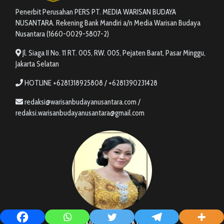
Penerbit Perusahan PERS PT. MEDIA WARISAN BUDAYA
NUSANTARA. Rekening Bank Mandiri a/n Media Warisan Budaya
Nusantara (1660-0029-5807-2)
Jl. Siaga II No. 11 RT. 005, RW. 005, Pejaten Barat, Pasar Minggu,
Jakarta Selatan
HOTLINE +6281318925808 / +6281390231428
redaksi@warisanbudayanusantara.com /
redaksi.warisanbudayanusantara@gmail.com