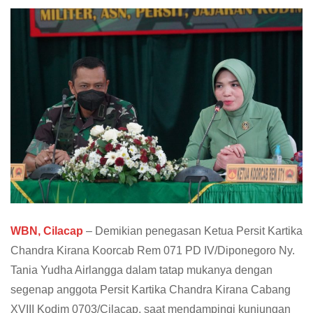
WBN, Cilacap
– Demikian penegasan Ketua Persit Kartika
Chandra Kirana Koorcab Rem 071 PD IV/Diponegoro Ny.
Tania Yudha Airlangga dalam tatap mukanya dengan
segenap anggota Persit Kartika Chandra Kirana Cabang
XVIII Kodim 0703/Cilacap, saat mendampingi kunjungan