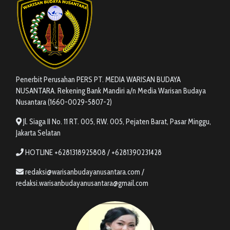
Penerbit Perusahan PERS PT. MEDIA WARISAN BUDAYA
NUSANTARA. Rekening Bank Mandiri a/n Media Warisan Budaya
Nusantara (1660-0029-5807-2)
Jl. Siaga II No. 11 RT. 005, RW. 005, Pejaten Barat, Pasar Minggu,
Jakarta Selatan
HOTLINE +6281318925808 / +6281390231428
redaksi@warisanbudayanusantara.com /
redaksi.warisanbudayanusantara@gmail.com