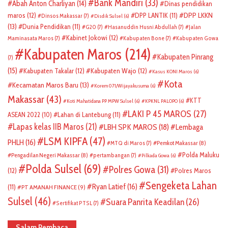
Bank Mandiri
(33)
Abah Anton Charliyan
(14)
Dinas pendidikan
DPP LKKN
maros
(12)
DPP LANTIK
(11)
Dinsos Makassar
(7)
Disdik Sulsel
(6)
(13)
Dunia Pendidikan
(11)
G20
(7)
Hasanuddin Husni Abdullah
(7)
Jalan
Kabinet Jokowi
(12)
Maminasata Maros
(7)
Kabupaten Bone
(7)
Kabupaten Gowa
Kabupaten Maros
(214)
Kabupaten Pinrang
(7)
(15)
Kabupaten Takalar
(12)
Kabupaten Wajo
(12)
Kasus KONI Maros
(6)
Kota
Kecamatan Maros Baru
(13)
Korem 071/Wijayakusuma
(6)
Makassar
(43)
KTT
Koti Mahatidana PP MPW Sulsel
(6)
KPKNL PALOPO
(6)
LAKI P 45 MAROS
(27)
ASEAN 2022
(10)
Lahan di Lantebung
(11)
Lapas kelas IIB Maros
(21)
LBH SPK MAROS
(18)
Lembaga
LSM KIPFA
(47)
PHLH
(16)
Pemkot Makassar
(8)
MTQ di Maros
(7)
Polda Maluku
Pengadilan Negeri Makassar
(8)
pertambangan
(7)
Pilkada Gowa
(6)
Polda Sulsel
(69)
Polres Gowa
(31)
(12)
Polres Maros
Sengeketa Lahan
Ryan Latief
(16)
(11)
PT AMANAH FINANCE
(9)
Sulsel
(46)
Suara Panrita Keadilan
(26)
Sertifikat PTSL
(7)
Salam Pembaca