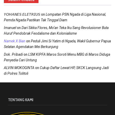
on
𝘠𝘖𝘏𝘈𝘕𝘌𝘚 𝘌𝘓𝘌𝘛𝘙𝘐𝘜𝘚
Lompatan PSN Ngada di Liga Nasional,
Pemda Ngada Pastikan Tak Tinggal Diam
on
Imanuel
Dari Sikka Flores, Mo’an Teka Iku Sang Revolusioner Buta
Huruf Pendobrak Feodalisme dan Kolonialisme
on
Namek X Bian
Peduli Jimi Si Yatim di Ngada, Wakil Gubernur Papua
Selatan Agendakan Mei Berkunjung
on
Dok. Pribadi
LSM KIPFA Maros Soroti Menu MBG di Maros Diduga
Penyedia Cari Untung
on
ALVIN MOKOGINTA
Cukup Daftar Lewat HP, SKCK Langsung Jadi
di Polres Tolitoli
TENTANG KAMI