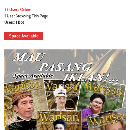
22 Users
Online
1 User
Browsing This Page.
Users:
1 Bot
Space Available