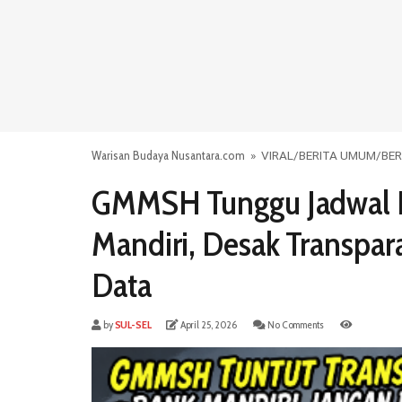
Warisan Budaya Nusantara.com
»
VIRAL
/
BERITA UMUM
/
BER
GMMSH Tunggu Jadwal 
Mandiri, Desak Transpar
Data
by
SUL-SEL
April 25, 2026
No Comments