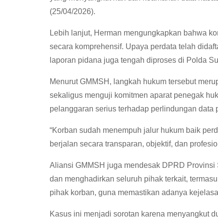
(25/04/2026).
Lebih lanjut, Herman mengungkapkan bahwa k
secara komprehensif. Upaya perdata telah didaf
laporan pidana juga tengah diproses di Polda Su
Menurut GMMSH, langkah hukum tersebut merupa
sekaligus menguji komitmen aparat penegak hu
pelanggaran serius terhadap perlindungan data p
“Korban sudah menempuh jalur hukum baik perd
berjalan secara transparan, objektif, dan profesi
Aliansi GMMSH juga mendesak DPRD Provinsi S
dan menghadirkan seluruh pihak terkait, termas
pihak korban, guna memastikan adanya kejelasan
Kasus ini menjadi sorotan karena menyangkut 