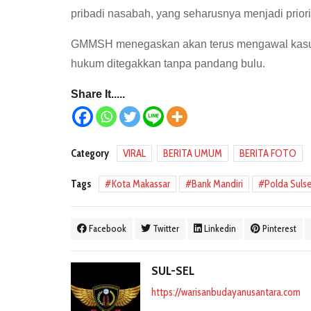
pribadi nasabah, yang seharusnya menjadi prio
GMMSH menegaskan akan terus mengawal kasus 
hukum ditegakkan tanpa pandang bulu.
Share It.....
Category
VIRAL
BERITA UMUM
BERITA FOTO
Tags
Kota Makassar
Bank Mandiri
Polda Sulse
Facebook
Twitter
Linkedin
Pinterest
SUL-SEL
https://warisanbudayanusantara.com