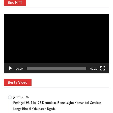
Biro NTT
Video
Player
00:00
00:20
Berita Video
July 25, 2026
Peringati HUT ke-25 Demokrat, Bene Lagho Komandoi Gerakan
Langit Biru di Kabupaten Ngada