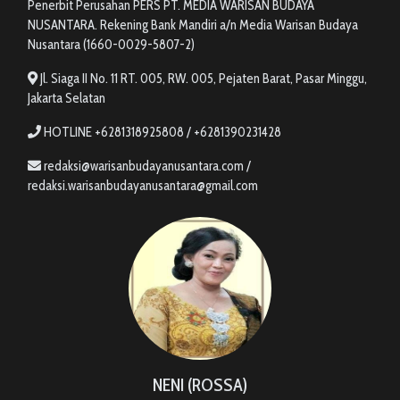
Penerbit Perusahan PERS PT. MEDIA WARISAN BUDAYA
NUSANTARA. Rekening Bank Mandiri a/n Media Warisan Budaya
Nusantara (1660-0029-5807-2)
Jl. Siaga II No. 11 RT. 005, RW. 005, Pejaten Barat, Pasar Minggu,
Jakarta Selatan
HOTLINE +6281318925808 / +6281390231428
redaksi@warisanbudayanusantara.com /
redaksi.warisanbudayanusantara@gmail.com
NENI (ROSSA)