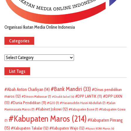
Organisasi Ikatan Media Online Indonesia
Categories
Categories
List Tags
Bank Mandiri
(33)
Abah Anton Charliyan
(14)
Dinas pendidikan
DPP LKKN
maros
(12)
DPP LANTIK
(11)
Dinsos Makassar
(7)
Disdik Sulsel
(6)
(13)
Dunia Pendidikan
(11)
G20
(7)
Hasanuddin Husni Abdullah
(7)
Jalan
Kabinet Jokowi
(12)
Maminasata Maros
(7)
Kabupaten Bone
(7)
Kabupaten Gowa
Kabupaten Maros
(214)
Kabupaten Pinrang
(7)
(15)
Kabupaten Takalar
(12)
Kabupaten Wajo
(12)
Kasus KONI Maros
(6)