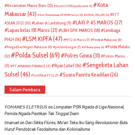
Kota
Kecamatan Maros Baru
(13)
Korem 071/Wijayakusuma
(6)
Makassar
(43)
KTT
Koti Mahatidana PP MPW Sulsel
(6)
KPKNL PALOPO
(6)
LAKI P 45 MAROS
(27)
ASEAN 2022
(10)
Lahan di Lantebung
(11)
Lapas kelas IIB Maros
(21)
LBH SPK MAROS
(18)
Lembaga
LSM KIPFA
(47)
PHLH
(16)
Pemkot Makassar
(8)
MTQ di Maros
(7)
Polda Maluku
Pengadilan Negeri Makassar
(8)
pertambangan
(7)
Pilkada Gowa
(6)
Polda Sulsel
(69)
Polres Gowa
(31)
(12)
Polres Maros
Sengeketa Lahan
Ryan Latief
(16)
(11)
PT AMANAH FINANCE
(9)
Sulsel
(46)
Suara Panrita Keadilan
(26)
Sertifikat PTSL
(7)
Salam Pembaca
on
𝘠𝘖𝘏𝘈𝘕𝘌𝘚 𝘌𝘓𝘌𝘛𝘙𝘐𝘜𝘚
Lompatan PSN Ngada di Liga Nasional,
Pemda Ngada Pastikan Tak Tinggal Diam
on
Imanuel
Dari Sikka Flores, Mo’an Teka Iku Sang Revolusioner Buta
Huruf Pendobrak Feodalisme dan Kolonialisme