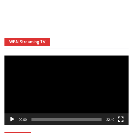
WBN Streaming TV
Video
Player
00:00
22:40