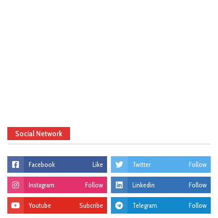
Social Network
Facebook
Like
Twitter
Follow
Instagram
Follow
Linkedin
Follow
Youtube
Subcribe
Telegram
Follow