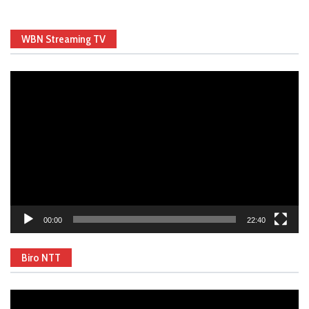
WBN Streaming TV
Video
Player
00:00
22:40
Biro NTT
Video