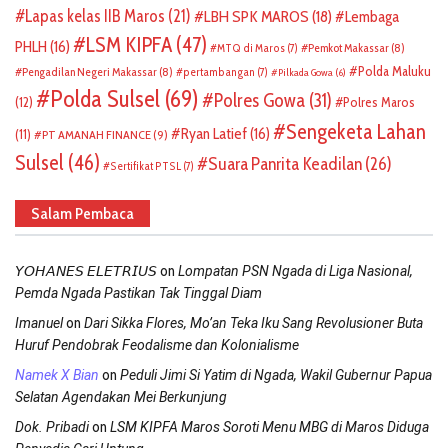
Lapas kelas IIB Maros
(21)
LBH SPK MAROS
(18)
Lembaga
LSM KIPFA
(47)
PHLH
(16)
Pemkot Makassar
(8)
MTQ di Maros
(7)
Polda Maluku
Pengadilan Negeri Makassar
(8)
pertambangan
(7)
Pilkada Gowa
(6)
Polda Sulsel
(69)
Polres Gowa
(31)
(12)
Polres Maros
Sengeketa Lahan
Ryan Latief
(16)
(11)
PT AMANAH FINANCE
(9)
Sulsel
(46)
Suara Panrita Keadilan
(26)
Sertifikat PTSL
(7)
Salam Pembaca
on
𝘠𝘖𝘏𝘈𝘕𝘌𝘚 𝘌𝘓𝘌𝘛𝘙𝘐𝘜𝘚
Lompatan PSN Ngada di Liga Nasional,
Pemda Ngada Pastikan Tak Tinggal Diam
on
Imanuel
Dari Sikka Flores, Mo’an Teka Iku Sang Revolusioner Buta
Huruf Pendobrak Feodalisme dan Kolonialisme
on
Namek X Bian
Peduli Jimi Si Yatim di Ngada, Wakil Gubernur Papua
Selatan Agendakan Mei Berkunjung
on
Dok. Pribadi
LSM KIPFA Maros Soroti Menu MBG di Maros Diduga