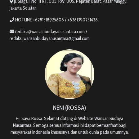
Jl. Siaga II No. 11 RT. 005, RW. 005, Pejaten Barat, Pasar Minggu,
Jakarta Selatan
HOTLINE +6281318925808 / +6281390231428
redaksi@warisanbudayanusantara.com /
redaksi.warisanbudayanusantara@gmail.com
NENI (ROSSA)
Hi, Saya Rossa. Selamat datang di Website Warisan Budaya
Nusantara, Semoga semua Informasi ini dapat bermanfaat bagi
masyarakat Indonesia khususnya dan untuk dunia pada umumnya.