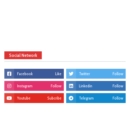
Social Network
Facebook
Like
Twitter
Follow
Instagram
Follow
Linkedin
Follow
Youtube
Subcribe
Telegram
Follow