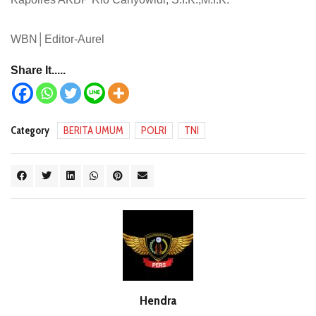
WBN│Editor-Aurel
Share It.....
Category
BERITA UMUM
POLRI
TNI
Hendra