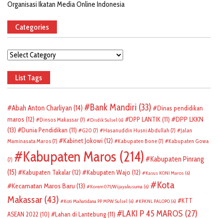
Organisasi Ikatan Media Online Indonesia
Categories
Categories
List Tags
Bank Mandiri
(33)
Abah Anton Charliyan
(14)
Dinas pendidikan
DPP LKKN
maros
(12)
DPP LANTIK
(11)
Dinsos Makassar
(7)
Disdik Sulsel
(6)
(13)
Dunia Pendidikan
(11)
G20
(7)
Hasanuddin Husni Abdullah
(7)
Jalan
Kabinet Jokowi
(12)
Maminasata Maros
(7)
Kabupaten Bone
(7)
Kabupaten Gowa
Kabupaten Maros
(214)
Kabupaten Pinrang
(7)
(15)
Kabupaten Takalar
(12)
Kabupaten Wajo
(12)
Kasus KONI Maros
(6)
Kota
Kecamatan Maros Baru
(13)
Korem 071/Wijayakusuma
(6)
Makassar
(43)
KTT
Koti Mahatidana PP MPW Sulsel
(6)
KPKNL PALOPO
(6)
LAKI P 45 MAROS
(27)
ASEAN 2022
(10)
Lahan di Lantebung
(11)