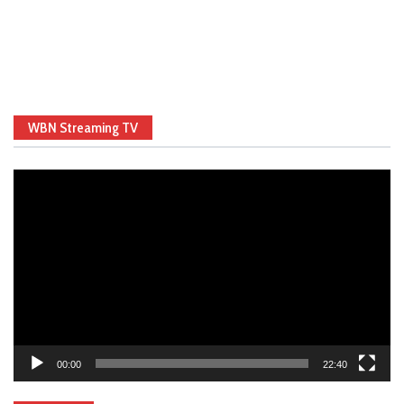
WBN Streaming TV
Video
Player
00:00
22:40