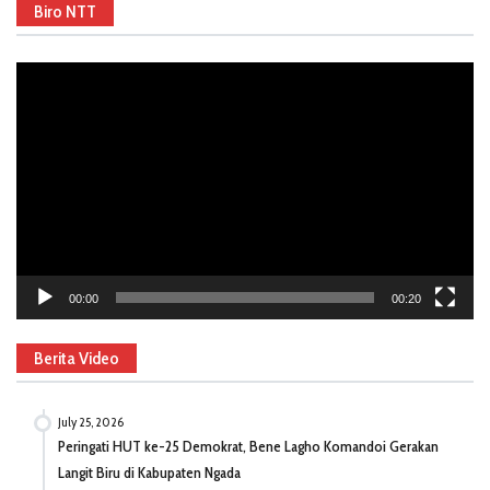
Biro NTT
Video
Player
00:00
00:20
Berita Video
July 25, 2026
Peringati HUT ke-25 Demokrat, Bene Lagho Komandoi Gerakan
Langit Biru di Kabupaten Ngada