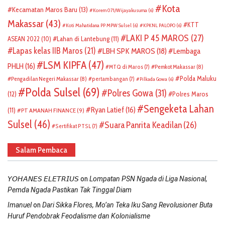
Kota
Kecamatan Maros Baru
(13)
Korem 071/Wijayakusuma
(6)
Makassar
(43)
KTT
Koti Mahatidana PP MPW Sulsel
(6)
KPKNL PALOPO
(6)
LAKI P 45 MAROS
(27)
ASEAN 2022
(10)
Lahan di Lantebung
(11)
Lapas kelas IIB Maros
(21)
LBH SPK MAROS
(18)
Lembaga
LSM KIPFA
(47)
PHLH
(16)
Pemkot Makassar
(8)
MTQ di Maros
(7)
Polda Maluku
Pengadilan Negeri Makassar
(8)
pertambangan
(7)
Pilkada Gowa
(6)
Polda Sulsel
(69)
Polres Gowa
(31)
(12)
Polres Maros
Sengeketa Lahan
Ryan Latief
(16)
(11)
PT AMANAH FINANCE
(9)
Sulsel
(46)
Suara Panrita Keadilan
(26)
Sertifikat PTSL
(7)
Salam Pembaca
on
𝘠𝘖𝘏𝘈𝘕𝘌𝘚 𝘌𝘓𝘌𝘛𝘙𝘐𝘜𝘚
Lompatan PSN Ngada di Liga Nasional,
Pemda Ngada Pastikan Tak Tinggal Diam
on
Imanuel
Dari Sikka Flores, Mo’an Teka Iku Sang Revolusioner Buta
Huruf Pendobrak Feodalisme dan Kolonialisme