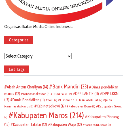
Organisasi Ikatan Media Online Indonesia
Categories
Categories
List Tags
Bank Mandiri
(33)
Abah Anton Charliyan
(14)
Dinas pendidikan
DPP LKKN
maros
(12)
DPP LANTIK
(11)
Dinsos Makassar
(7)
Disdik Sulsel
(6)
(13)
Dunia Pendidikan
(11)
G20
(7)
Hasanuddin Husni Abdullah
(7)
Jalan
Kabinet Jokowi
(12)
Maminasata Maros
(7)
Kabupaten Bone
(7)
Kabupaten Gowa
Kabupaten Maros
(214)
Kabupaten Pinrang
(7)
(15)
Kabupaten Takalar
(12)
Kabupaten Wajo
(12)
Kasus KONI Maros
(6)