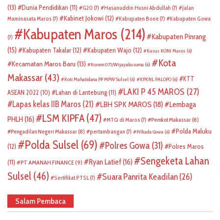
(13)
Dunia Pendidikan
(11)
G20
(7)
Hasanuddin Husni Abdullah
(7)
Jalan
Kabinet Jokowi
(12)
Maminasata Maros
(7)
Kabupaten Bone
(7)
Kabupaten Gowa
Kabupaten Maros
(214)
Kabupaten Pinrang
(7)
(15)
Kabupaten Takalar
(12)
Kabupaten Wajo
(12)
Kasus KONI Maros
(6)
Kota
Kecamatan Maros Baru
(13)
Korem 071/Wijayakusuma
(6)
Makassar
(43)
KTT
Koti Mahatidana PP MPW Sulsel
(6)
KPKNL PALOPO
(6)
LAKI P 45 MAROS
(27)
ASEAN 2022
(10)
Lahan di Lantebung
(11)
Lapas kelas IIB Maros
(21)
LBH SPK MAROS
(18)
Lembaga
LSM KIPFA
(47)
PHLH
(16)
Pemkot Makassar
(8)
MTQ di Maros
(7)
Polda Maluku
Pengadilan Negeri Makassar
(8)
pertambangan
(7)
Pilkada Gowa
(6)
Polda Sulsel
(69)
Polres Gowa
(31)
(12)
Polres Maros
Sengeketa Lahan
Ryan Latief
(16)
(11)
PT AMANAH FINANCE
(9)
Sulsel
(46)
Suara Panrita Keadilan
(26)
Sertifikat PTSL
(7)
Salam Pembaca