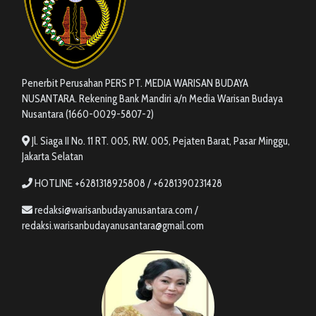
Penerbit Perusahan PERS PT. MEDIA WARISAN BUDAYA
NUSANTARA. Rekening Bank Mandiri a/n Media Warisan Budaya
Nusantara (1660-0029-5807-2)
Jl. Siaga II No. 11 RT. 005, RW. 005, Pejaten Barat, Pasar Minggu,
Jakarta Selatan
HOTLINE +6281318925808 / +6281390231428
redaksi@warisanbudayanusantara.com /
redaksi.warisanbudayanusantara@gmail.com