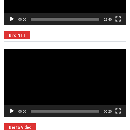
00:00
22:40
Biro NTT
Video
Player
00:00
00:20
Berita Video