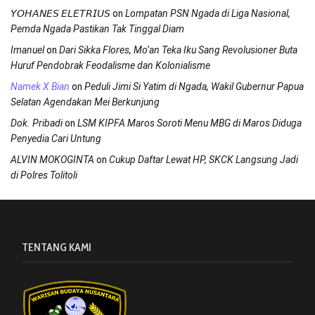
on
𝘠𝘖𝘏𝘈𝘕𝘌𝘚 𝘌𝘓𝘌𝘛𝘙𝘐𝘜𝘚
Lompatan PSN Ngada di Liga Nasional,
Pemda Ngada Pastikan Tak Tinggal Diam
on
Imanuel
Dari Sikka Flores, Mo’an Teka Iku Sang Revolusioner Buta
Huruf Pendobrak Feodalisme dan Kolonialisme
on
Namek X Bian
Peduli Jimi Si Yatim di Ngada, Wakil Gubernur Papua
Selatan Agendakan Mei Berkunjung
on
Dok. Pribadi
LSM KIPFA Maros Soroti Menu MBG di Maros Diduga
Penyedia Cari Untung
on
ALVIN MOKOGINTA
Cukup Daftar Lewat HP, SKCK Langsung Jadi
di Polres Tolitoli
TENTANG KAMI