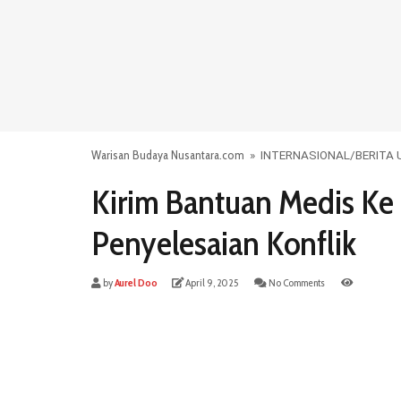
Warisan Budaya Nusantara.com
»
INTERNASIONAL
/
BERITA
Kirim Bantuan Medis Ke
Penyelesaian Konflik
by
Aurel Doo
April 9, 2025
No Comments