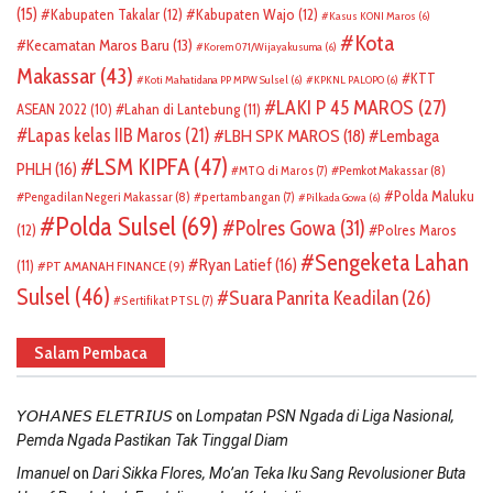
(15)
Kabupaten Takalar
(12)
Kabupaten Wajo
(12)
Kasus KONI Maros
(6)
Kota
Kecamatan Maros Baru
(13)
Korem 071/Wijayakusuma
(6)
Makassar
(43)
KTT
Koti Mahatidana PP MPW Sulsel
(6)
KPKNL PALOPO
(6)
LAKI P 45 MAROS
(27)
ASEAN 2022
(10)
Lahan di Lantebung
(11)
Lapas kelas IIB Maros
(21)
LBH SPK MAROS
(18)
Lembaga
LSM KIPFA
(47)
PHLH
(16)
Pemkot Makassar
(8)
MTQ di Maros
(7)
Polda Maluku
Pengadilan Negeri Makassar
(8)
pertambangan
(7)
Pilkada Gowa
(6)
Polda Sulsel
(69)
Polres Gowa
(31)
(12)
Polres Maros
Sengeketa Lahan
Ryan Latief
(16)
(11)
PT AMANAH FINANCE
(9)
Sulsel
(46)
Suara Panrita Keadilan
(26)
Sertifikat PTSL
(7)
Salam Pembaca
on
𝘠𝘖𝘏𝘈𝘕𝘌𝘚 𝘌𝘓𝘌𝘛𝘙𝘐𝘜𝘚
Lompatan PSN Ngada di Liga Nasional,
Pemda Ngada Pastikan Tak Tinggal Diam
on
Imanuel
Dari Sikka Flores, Mo’an Teka Iku Sang Revolusioner Buta