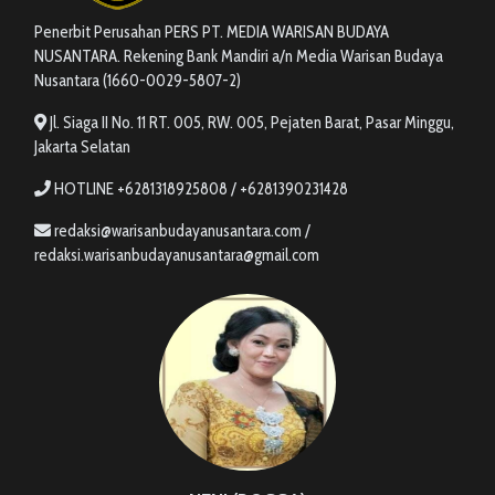
Penerbit Perusahan PERS PT. MEDIA WARISAN BUDAYA
NUSANTARA. Rekening Bank Mandiri a/n Media Warisan Budaya
Nusantara (1660-0029-5807-2)
Jl. Siaga II No. 11 RT. 005, RW. 005, Pejaten Barat, Pasar Minggu,
Jakarta Selatan
HOTLINE +6281318925808 / +6281390231428
redaksi@warisanbudayanusantara.com /
redaksi.warisanbudayanusantara@gmail.com