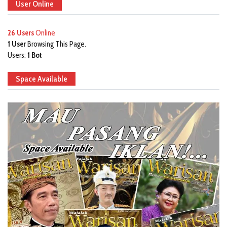
User Online
26 Users
Online
1 User
Browsing This Page.
Users:
1 Bot
Space Available