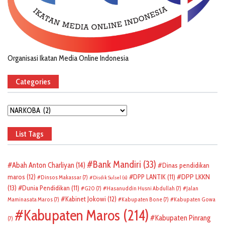
Organisasi Ikatan Media Online Indonesia
Categories
Categories
List Tags
Bank Mandiri
(33)
Abah Anton Charliyan
(14)
Dinas pendidikan
DPP LKKN
maros
(12)
DPP LANTIK
(11)
Dinsos Makassar
(7)
Disdik Sulsel
(6)
(13)
Dunia Pendidikan
(11)
G20
(7)
Hasanuddin Husni Abdullah
(7)
Jalan
Kabinet Jokowi
(12)
Maminasata Maros
(7)
Kabupaten Bone
(7)
Kabupaten Gowa
Kabupaten Maros
(214)
Kabupaten Pinrang
(7)