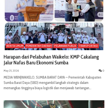
BERITA UMUM
PEMERINTAH DAERAH
PELAYANAN PUBLIK
TRANSPORTASI
Harapan dari Pelabuhan Waikelo: KMP Cakalang
Jalur Nafas Baru Ekonomi Sumba
May 25, 2026
0
MEDIA WBN|WAIKELO, SUMBA BARAT DAYA — Pemerintah Kabupaten
Sumba Barat Daya (SBD) mengambil langkah strategis dalam
memangkas tingginya biaya logistik dan menjawab tantangan...