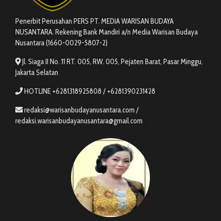
Penerbit Perusahan PERS PT. MEDIA WARISAN BUDAYA
NUSANTARA. Rekening Bank Mandiri a/n Media Warisan Budaya
Nusantara (1660-0029-5807-2)
Jl. Siaga II No. 11 RT. 005, RW. 005, Pejaten Barat, Pasar Minggu,
Jakarta Selatan
HOTLINE +6281318925808 / +6281390231428
redaksi@warisanbudayanusantara.com /
redaksi.warisanbudayanusantara@gmail.com