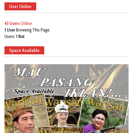
User Online
43 Users
Online
1 User
Browsing This Page.
Users:
1 Bot
Space Available