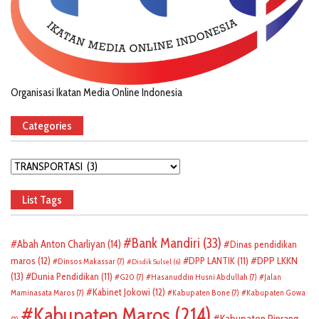
Organisasi Ikatan Media Online Indonesia
Categories
Categories
List Tags
Bank Mandiri
(33)
Abah Anton Charliyan
(14)
Dinas pendidikan
DPP LKKN
maros
(12)
DPP LANTIK
(11)
Dinsos Makassar
(7)
Disdik Sulsel
(6)
(13)
Dunia Pendidikan
(11)
G20
(7)
Hasanuddin Husni Abdullah
(7)
Jalan
Kabinet Jokowi
(12)
Maminasata Maros
(7)
Kabupaten Bone
(7)
Kabupaten Gowa
Kabupaten Maros
(214)
Kabupaten Pinrang