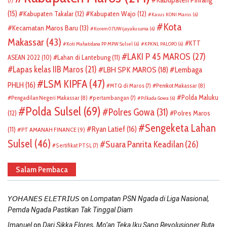
(7)
(15)
Kabupaten Takalar
(12)
Kabupaten Wajo
(12)
Kasus KONI Maros
(6)
Kota
Kecamatan Maros Baru
(13)
Korem 071/Wijayakusuma
(6)
Makassar
(43)
KTT
Koti Mahatidana PP MPW Sulsel
(6)
KPKNL PALOPO
(6)
LAKI P 45 MAROS
(27)
ASEAN 2022
(10)
Lahan di Lantebung
(11)
Lapas kelas IIB Maros
(21)
LBH SPK MAROS
(18)
Lembaga
LSM KIPFA
(47)
PHLH
(16)
Pemkot Makassar
(8)
MTQ di Maros
(7)
Polda Maluku
Pengadilan Negeri Makassar
(8)
pertambangan
(7)
Pilkada Gowa
(6)
Polda Sulsel
(69)
Polres Gowa
(31)
(12)
Polres Maros
Sengeketa Lahan
Ryan Latief
(16)
(11)
PT AMANAH FINANCE
(9)
Sulsel
(46)
Suara Panrita Keadilan
(26)
Sertifikat PTSL
(7)
Salam Pembaca
on
𝘠𝘖𝘏𝘈𝘕𝘌𝘚 𝘌𝘓𝘌𝘛𝘙𝘐𝘜𝘚
Lompatan PSN Ngada di Liga Nasional,
Pemda Ngada Pastikan Tak Tinggal Diam
on
Imanuel
Dari Sikka Flores, Mo’an Teka Iku Sang Revolusioner Buta