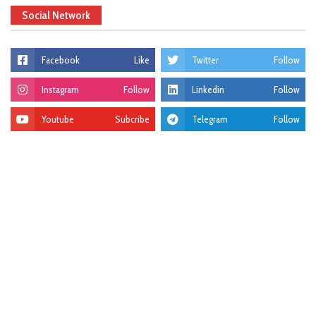
Social Network
Facebook
Like
Twitter
Follow
Instagram
Follow
Linkedin
Follow
Youtube
Subcribe
Telegram
Follow