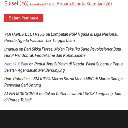
Sulsel
(46)
Suara Panrita Keadilan
(26)
Sertifikat PTSL
(7)
Salam Pembaca
on
𝘠𝘖𝘏𝘈𝘕𝘌𝘚 𝘌𝘓𝘌𝘛𝘙𝘐𝘜𝘚
Lompatan PSN Ngada di Liga Nasional,
Pemda Ngada Pastikan Tak Tinggal Diam
on
Imanuel
Dari Sikka Flores, Mo’an Teka Iku Sang Revolusioner Buta
Huruf Pendobrak Feodalisme dan Kolonialisme
on
Namek X Bian
Peduli Jimi Si Yatim di Ngada, Wakil Gubernur Papua
Selatan Agendakan Mei Berkunjung
on
Dok. Pribadi
LSM KIPFA Maros Soroti Menu MBG di Maros Diduga
Penyedia Cari Untung
on
ALVIN MOKOGINTA
Cukup Daftar Lewat HP, SKCK Langsung Jadi
di Polres Tolitoli