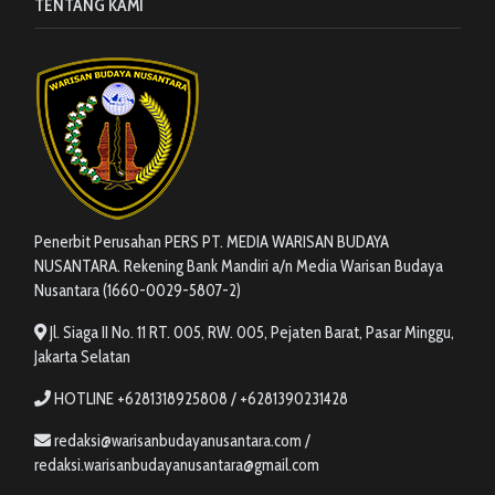
TENTANG KAMI
Penerbit Perusahan PERS PT. MEDIA WARISAN BUDAYA
NUSANTARA. Rekening Bank Mandiri a/n Media Warisan Budaya
Nusantara (1660-0029-5807-2)
Jl. Siaga II No. 11 RT. 005, RW. 005, Pejaten Barat, Pasar Minggu,
Jakarta Selatan
HOTLINE +6281318925808 / +6281390231428
redaksi@warisanbudayanusantara.com /
redaksi.warisanbudayanusantara@gmail.com