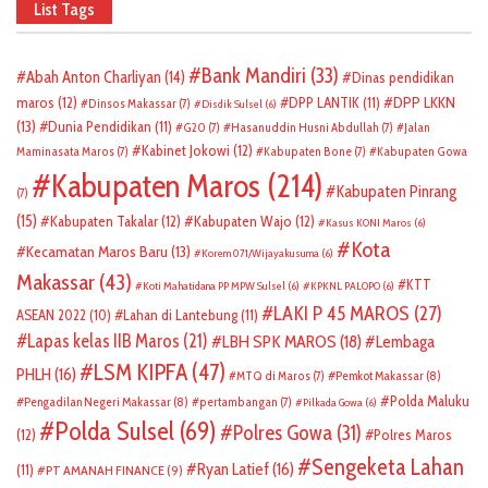
List Tags
Bank Mandiri
(33)
Abah Anton Charliyan
(14)
Dinas pendidikan
DPP LKKN
maros
(12)
DPP LANTIK
(11)
Dinsos Makassar
(7)
Disdik Sulsel
(6)
(13)
Dunia Pendidikan
(11)
G20
(7)
Hasanuddin Husni Abdullah
(7)
Jalan
Kabinet Jokowi
(12)
Maminasata Maros
(7)
Kabupaten Bone
(7)
Kabupaten Gowa
Kabupaten Maros
(214)
Kabupaten Pinrang
(7)
(15)
Kabupaten Takalar
(12)
Kabupaten Wajo
(12)
Kasus KONI Maros
(6)
Kota
Kecamatan Maros Baru
(13)
Korem 071/Wijayakusuma
(6)
Makassar
(43)
KTT
Koti Mahatidana PP MPW Sulsel
(6)
KPKNL PALOPO
(6)
LAKI P 45 MAROS
(27)
ASEAN 2022
(10)
Lahan di Lantebung
(11)
Lapas kelas IIB Maros
(21)
LBH SPK MAROS
(18)
Lembaga
LSM KIPFA
(47)
PHLH
(16)
Pemkot Makassar
(8)
MTQ di Maros
(7)
Polda Maluku
Pengadilan Negeri Makassar
(8)
pertambangan
(7)
Pilkada Gowa
(6)
Polda Sulsel
(69)
Polres Gowa
(31)
(12)
Polres Maros
Sengeketa Lahan
Ryan Latief
(16)
(11)
PT AMANAH FINANCE
(9)