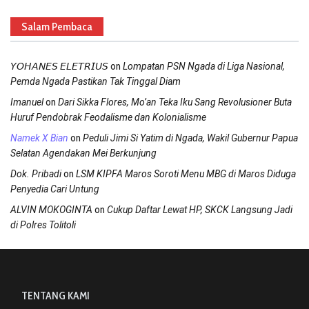
Salam Pembaca
on
𝘠𝘖𝘏𝘈𝘕𝘌𝘚 𝘌𝘓𝘌𝘛𝘙𝘐𝘜𝘚
Lompatan PSN Ngada di Liga Nasional,
Pemda Ngada Pastikan Tak Tinggal Diam
on
Imanuel
Dari Sikka Flores, Mo’an Teka Iku Sang Revolusioner Buta
Huruf Pendobrak Feodalisme dan Kolonialisme
on
Namek X Bian
Peduli Jimi Si Yatim di Ngada, Wakil Gubernur Papua
Selatan Agendakan Mei Berkunjung
on
Dok. Pribadi
LSM KIPFA Maros Soroti Menu MBG di Maros Diduga
Penyedia Cari Untung
on
ALVIN MOKOGINTA
Cukup Daftar Lewat HP, SKCK Langsung Jadi
di Polres Tolitoli
TENTANG KAMI