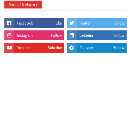
Social Network
Facebook
Like
Twitter
Follow
Instagram
Follow
Linkedin
Follow
Youtube
Subcribe
Telegram
Follow