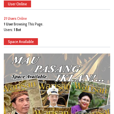
User Online
21 Users
Online
1 User
Browsing This Page.
Users:
1 Bot
Space Available