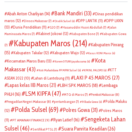
Bank Mandiri
(33)
Abah Anton Charliyan
(14)
Dinas pendidikan
DPP LKKN
maros
(12)
DPP LANTIK
(11)
Dinsos Makassar
(7)
Disdik Sulsel
(6)
(13)
Dunia Pendidikan
(11)
G20
(7)
Hasanuddin Husni Abdullah
(7)
Jalan
Kabinet Jokowi
(12)
Maminasata Maros
(7)
Kabupaten Bone
(7)
Kabupaten Gowa
Kabupaten Maros
(214)
Kabupaten Pinrang
(7)
(15)
Kabupaten Takalar
(12)
Kabupaten Wajo
(12)
Kasus KONI Maros
(6)
Kota
Kecamatan Maros Baru
(13)
Korem 071/Wijayakusuma
(6)
Makassar
(43)
KTT
Koti Mahatidana PP MPW Sulsel
(6)
KPKNL PALOPO
(6)
LAKI P 45 MAROS
(27)
ASEAN 2022
(10)
Lahan di Lantebung
(11)
Lapas kelas IIB Maros
(21)
LBH SPK MAROS
(18)
Lembaga
LSM KIPFA
(47)
PHLH
(16)
Pemkot Makassar
(8)
MTQ di Maros
(7)
Polda Maluku
Pengadilan Negeri Makassar
(8)
pertambangan
(7)
Pilkada Gowa
(6)
Polda Sulsel
(69)
Polres Gowa
(31)
(12)
Polres Maros
Sengeketa Lahan
Ryan Latief
(16)
(11)
PT AMANAH FINANCE
(9)
Sulsel
(46)
Suara Panrita Keadilan
(26)
Sertifikat PTSL
(7)