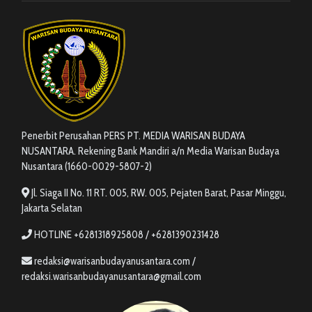
Penerbit Perusahan PERS PT. MEDIA WARISAN BUDAYA
NUSANTARA. Rekening Bank Mandiri a/n Media Warisan Budaya
Nusantara (1660-0029-5807-2)
Jl. Siaga II No. 11 RT. 005, RW. 005, Pejaten Barat, Pasar Minggu,
Jakarta Selatan
HOTLINE +6281318925808 / +6281390231428
redaksi@warisanbudayanusantara.com /
redaksi.warisanbudayanusantara@gmail.com