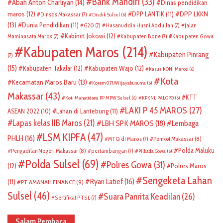
Bank Mandiri
(33)
Abah Anton Charliyan
(14)
Dinas pendidikan
DPP LKKN
maros
(12)
DPP LANTIK
(11)
Dinsos Makassar
(7)
Disdik Sulsel
(6)
(13)
Dunia Pendidikan
(11)
G20
(7)
Hasanuddin Husni Abdullah
(7)
Jalan
Kabinet Jokowi
(12)
Maminasata Maros
(7)
Kabupaten Bone
(7)
Kabupaten Gowa
Kabupaten Maros
(214)
Kabupaten Pinrang
(7)
(15)
Kabupaten Takalar
(12)
Kabupaten Wajo
(12)
Kasus KONI Maros
(6)
Kota
Kecamatan Maros Baru
(13)
Korem 071/Wijayakusuma
(6)
Makassar
(43)
KTT
Koti Mahatidana PP MPW Sulsel
(6)
KPKNL PALOPO
(6)
LAKI P 45 MAROS
(27)
ASEAN 2022
(10)
Lahan di Lantebung
(11)
Lapas kelas IIB Maros
(21)
LBH SPK MAROS
(18)
Lembaga
LSM KIPFA
(47)
PHLH
(16)
Pemkot Makassar
(8)
MTQ di Maros
(7)
Polda Maluku
Pengadilan Negeri Makassar
(8)
pertambangan
(7)
Pilkada Gowa
(6)
Polda Sulsel
(69)
Polres Gowa
(31)
(12)
Polres Maros
Sengeketa Lahan
Ryan Latief
(16)
(11)
PT AMANAH FINANCE
(9)
Sulsel
(46)
Suara Panrita Keadilan
(26)
Sertifikat PTSL
(7)
Salam Pembaca