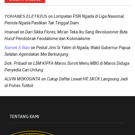
on
𝘠𝘖𝘏𝘈𝘕𝘌𝘚 𝘌𝘓𝘌𝘛𝘙𝘐𝘜𝘚
Lompatan PSN Ngada di Liga Nasional,
Pemda Ngada Pastikan Tak Tinggal Diam
on
Imanuel
Dari Sikka Flores, Mo’an Teka Iku Sang Revolusioner Buta
Huruf Pendobrak Feodalisme dan Kolonialisme
on
Namek X Bian
Peduli Jimi Si Yatim di Ngada, Wakil Gubernur Papua
Selatan Agendakan Mei Berkunjung
on
Dok. Pribadi
LSM KIPFA Maros Soroti Menu MBG di Maros Diduga
Penyedia Cari Untung
on
ALVIN MOKOGINTA
Cukup Daftar Lewat HP, SKCK Langsung Jadi
di Polres Tolitoli
TENTANG KAMI