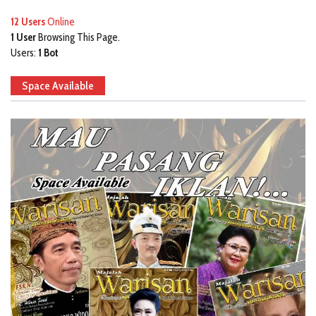
12 Users
Online
1 User
Browsing This Page.
Users:
1 Bot
Space Available