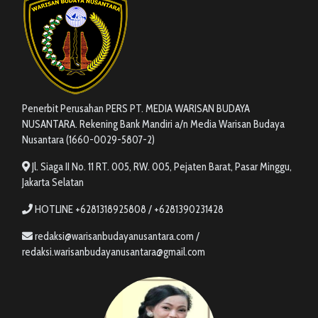
Penerbit Perusahan PERS PT. MEDIA WARISAN BUDAYA
NUSANTARA. Rekening Bank Mandiri a/n Media Warisan Budaya
Nusantara (1660-0029-5807-2)
Jl. Siaga II No. 11 RT. 005, RW. 005, Pejaten Barat, Pasar Minggu,
Jakarta Selatan
HOTLINE +6281318925808 / +6281390231428
redaksi@warisanbudayanusantara.com /
redaksi.warisanbudayanusantara@gmail.com