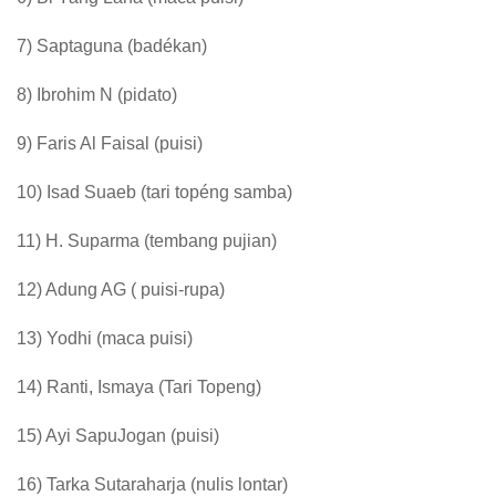
7) Saptaguna (badékan)
8) Ibrohim N (pidato)
9) Faris Al Faisal (puisi)
10) Isad Suaeb (tari topéng samba)
11) H. Suparma (tembang pujian)
12) Adung AG ( puisi-rupa)
13) Yodhi (maca puisi)
14) Ranti, Ismaya (Tari Topeng)
15) Ayi SapuJogan (puisi)
16) Tarka Sutaraharja (nulis lontar)