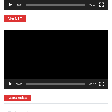
00:00
22:40
Biro NTT
Video
Player
00:00
00:20
Berita Video