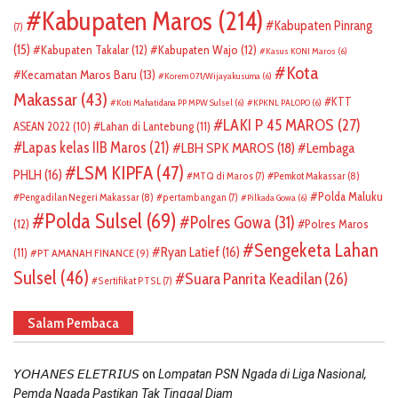
Kabupaten Maros
(214)
Kabupaten Pinrang
(7)
(15)
Kabupaten Takalar
(12)
Kabupaten Wajo
(12)
Kasus KONI Maros
(6)
Kota
Kecamatan Maros Baru
(13)
Korem 071/Wijayakusuma
(6)
Makassar
(43)
KTT
Koti Mahatidana PP MPW Sulsel
(6)
KPKNL PALOPO
(6)
LAKI P 45 MAROS
(27)
ASEAN 2022
(10)
Lahan di Lantebung
(11)
Lapas kelas IIB Maros
(21)
LBH SPK MAROS
(18)
Lembaga
LSM KIPFA
(47)
PHLH
(16)
Pemkot Makassar
(8)
MTQ di Maros
(7)
Polda Maluku
Pengadilan Negeri Makassar
(8)
pertambangan
(7)
Pilkada Gowa
(6)
Polda Sulsel
(69)
Polres Gowa
(31)
(12)
Polres Maros
Sengeketa Lahan
Ryan Latief
(16)
(11)
PT AMANAH FINANCE
(9)
Sulsel
(46)
Suara Panrita Keadilan
(26)
Sertifikat PTSL
(7)
Salam Pembaca
on
𝘠𝘖𝘏𝘈𝘕𝘌𝘚 𝘌𝘓𝘌𝘛𝘙𝘐𝘜𝘚
Lompatan PSN Ngada di Liga Nasional,
Pemda Ngada Pastikan Tak Tinggal Diam