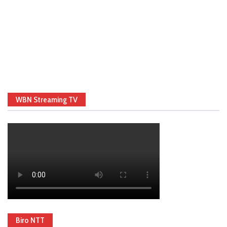
WBN Streaming TV
Biro NTT