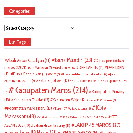
Categories
Categories
List Tags
Bank Mandiri
(33)
Abah Anton Charliyan
(14)
Dinas pendidikan
DPP LKKN
maros
(12)
DPP LANTIK
(11)
Dinsos Makassar
(7)
Disdik Sulsel
(6)
(13)
Dunia Pendidikan
(11)
G20
(7)
Hasanuddin Husni Abdullah
(7)
Jalan
Kabinet Jokowi
(12)
Maminasata Maros
(7)
Kabupaten Bone
(7)
Kabupaten Gowa
Kabupaten Maros
(214)
Kabupaten Pinrang
(7)
(15)
Kabupaten Takalar
(12)
Kabupaten Wajo
(12)
Kasus KONI Maros
(6)
Kota
Kecamatan Maros Baru
(13)
Korem 071/Wijayakusuma
(6)
Makassar
(43)
KTT
Koti Mahatidana PP MPW Sulsel
(6)
KPKNL PALOPO
(6)
LAKI P 45 MAROS
(27)
ASEAN 2022
(10)
Lahan di Lantebung
(11)
Lapas kelas IIB Maros
(21)
LBH SPK MAROS
(18)
Lembaga