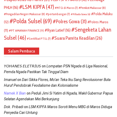
LSM KIPFA
(47)
PHLH
(16)
Pemkot Makassar
(8)
MTQ di Maros
(7)
Polda Maluku
Pengadilan Negeri Makassar
(8)
pertambangan
(7)
Pilkada Gowa
(6)
Polda Sulsel
(69)
Polres Gowa
(31)
(12)
Polres Maros
Sengeketa Lahan
Ryan Latief
(16)
(11)
PT AMANAH FINANCE
(9)
Sulsel
(46)
Suara Panrita Keadilan
(26)
Sertifikat PTSL
(7)
Salam Pembaca
on
𝘠𝘖𝘏𝘈𝘕𝘌𝘚 𝘌𝘓𝘌𝘛𝘙𝘐𝘜𝘚
Lompatan PSN Ngada di Liga Nasional,
Pemda Ngada Pastikan Tak Tinggal Diam
on
Imanuel
Dari Sikka Flores, Mo’an Teka Iku Sang Revolusioner Buta
Huruf Pendobrak Feodalisme dan Kolonialisme
on
Namek X Bian
Peduli Jimi Si Yatim di Ngada, Wakil Gubernur Papua
Selatan Agendakan Mei Berkunjung
on
Dok. Pribadi
LSM KIPFA Maros Soroti Menu MBG di Maros Diduga
Penyedia Cari Untung