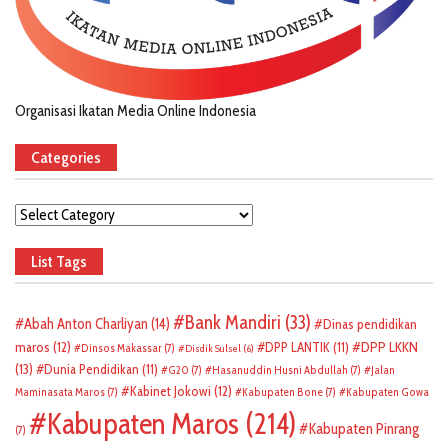
Organisasi Ikatan Media Online Indonesia
Categories
Categories
List Tags
Bank Mandiri
(33)
Abah Anton Charliyan
(14)
Dinas pendidikan
DPP LKKN
maros
(12)
DPP LANTIK
(11)
Dinsos Makassar
(7)
Disdik Sulsel
(6)
(13)
Dunia Pendidikan
(11)
G20
(7)
Hasanuddin Husni Abdullah
(7)
Jalan
Kabinet Jokowi
(12)
Maminasata Maros
(7)
Kabupaten Bone
(7)
Kabupaten Gowa
Kabupaten Maros
(214)
Kabupaten Pinrang
(7)