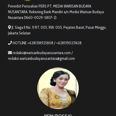
Penerbit Perusahan PERS PT. MEDIA WARISAN BUDAYA
NUSANTARA. Rekening Bank Mandiri a/n Media Warisan Budaya
Nusantara (1660-0029-5807-2)
Jl. Siaga II No. 11 RT. 005, RW. 005, Pejaten Barat, Pasar Minggu,
Jakarta Selatan
HOTLINE +6281318925808 / +6281390231428
redaksi@warisanbudayanusantara.com /
redaksi.warisanbudayanusantara@gmail.com