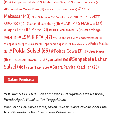
(15)
Kabupaten Takalar
(12)
Kabupaten Wajo
(12)
Kasus KONI Maros
(6)
Kota
Kecamatan Maros Baru
(13)
Korem 071/Wijayakusuma
(6)
Makassar
(43)
KTT
Koti Mahatidana PP MPW Sulsel
(6)
KPKNL PALOPO
(6)
LAKI P 45 MAROS
(27)
ASEAN 2022
(10)
Lahan di Lantebung
(11)
Lapas kelas IIB Maros
(21)
LBH SPK MAROS
(18)
Lembaga
LSM KIPFA
(47)
PHLH
(16)
Pemkot Makassar
(8)
MTQ di Maros
(7)
Polda Maluku
Pengadilan Negeri Makassar
(8)
pertambangan
(7)
Pilkada Gowa
(6)
Polda Sulsel
(69)
Polres Gowa
(31)
(12)
Polres Maros
Sengeketa Lahan
Ryan Latief
(16)
(11)
PT AMANAH FINANCE
(9)
Sulsel
(46)
Suara Panrita Keadilan
(26)
Sertifikat PTSL
(7)
Salam Pembaca
on
𝘠𝘖𝘏𝘈𝘕𝘌𝘚 𝘌𝘓𝘌𝘛𝘙𝘐𝘜𝘚
Lompatan PSN Ngada di Liga Nasional,
Pemda Ngada Pastikan Tak Tinggal Diam
on
Imanuel
Dari Sikka Flores, Mo’an Teka Iku Sang Revolusioner Buta
Huruf Pendobrak Feodalisme dan Kolonialisme