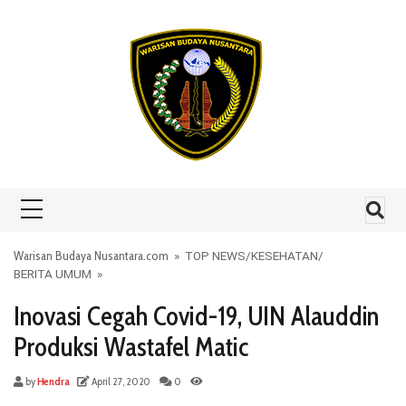
Skip to content
Warisan Budaya Nusantara.com
»
TOP NEWS
/
KESEHATAN
/
BERITA UMUM
»
Inovasi Cegah Covid-19, UIN Alauddin
Produksi Wastafel Matic
by
Hendra
April 27, 2020
0