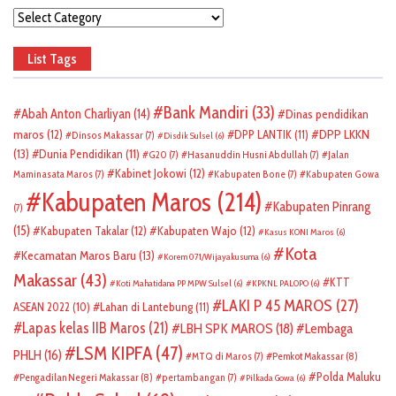
Categories
List Tags
Bank Mandiri
(33)
Abah Anton Charliyan
(14)
Dinas pendidikan
DPP LKKN
maros
(12)
DPP LANTIK
(11)
Dinsos Makassar
(7)
Disdik Sulsel
(6)
(13)
Dunia Pendidikan
(11)
G20
(7)
Hasanuddin Husni Abdullah
(7)
Jalan
Kabinet Jokowi
(12)
Maminasata Maros
(7)
Kabupaten Bone
(7)
Kabupaten Gowa
Kabupaten Maros
(214)
Kabupaten Pinrang
(7)
(15)
Kabupaten Takalar
(12)
Kabupaten Wajo
(12)
Kasus KONI Maros
(6)
Kota
Kecamatan Maros Baru
(13)
Korem 071/Wijayakusuma
(6)
Makassar
(43)
KTT
Koti Mahatidana PP MPW Sulsel
(6)
KPKNL PALOPO
(6)
LAKI P 45 MAROS
(27)
ASEAN 2022
(10)
Lahan di Lantebung
(11)
Lapas kelas IIB Maros
(21)
LBH SPK MAROS
(18)
Lembaga
LSM KIPFA
(47)
PHLH
(16)
Pemkot Makassar
(8)
MTQ di Maros
(7)
Polda Maluku
Pengadilan Negeri Makassar
(8)
pertambangan
(7)
Pilkada Gowa
(6)