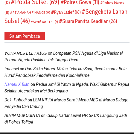
Polda Sulsel
(69)
Polres Gowa
(31)
(12)
Polres Maros
Sengeketa Lahan
Ryan Latief
(16)
(11)
PT AMANAH FINANCE
(9)
Sulsel
(46)
Suara Panrita Keadilan
(26)
Sertifikat PTSL
(7)
Salam Pembaca
on
𝘠𝘖𝘏𝘈𝘕𝘌𝘚 𝘌𝘓𝘌𝘛𝘙𝘐𝘜𝘚
Lompatan PSN Ngada di Liga Nasional,
Pemda Ngada Pastikan Tak Tinggal Diam
on
Imanuel
Dari Sikka Flores, Mo’an Teka Iku Sang Revolusioner Buta
Huruf Pendobrak Feodalisme dan Kolonialisme
on
Namek X Bian
Peduli Jimi Si Yatim di Ngada, Wakil Gubernur Papua
Selatan Agendakan Mei Berkunjung
on
Dok. Pribadi
LSM KIPFA Maros Soroti Menu MBG di Maros Diduga
Penyedia Cari Untung
on
ALVIN MOKOGINTA
Cukup Daftar Lewat HP, SKCK Langsung Jadi
di Polres Tolitoli