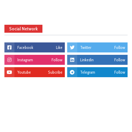
Social Network
Facebook
Like
Twitter
Follow
Instagram
Follow
Linkedin
Follow
Youtube
Subcribe
Telegram
Follow