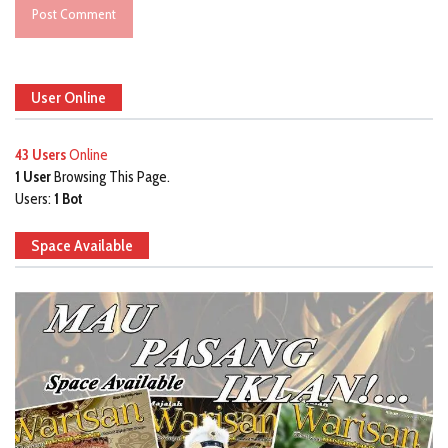
User Online
43 Users
Online
1 User
Browsing This Page.
Users:
1 Bot
Space Available