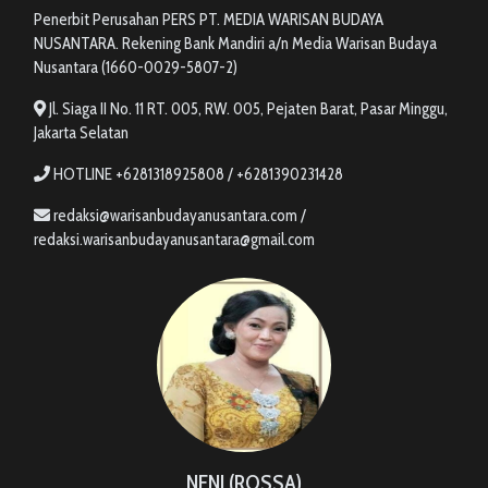
Penerbit Perusahan PERS PT. MEDIA WARISAN BUDAYA
NUSANTARA. Rekening Bank Mandiri a/n Media Warisan Budaya
Nusantara (1660-0029-5807-2)
Jl. Siaga II No. 11 RT. 005, RW. 005, Pejaten Barat, Pasar Minggu,
Jakarta Selatan
HOTLINE +6281318925808 / +6281390231428
redaksi@warisanbudayanusantara.com /
redaksi.warisanbudayanusantara@gmail.com
NENI (ROSSA)