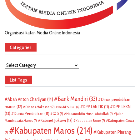
Organisasi Ikatan Media Online Indonesia
Categories
Categories
List Tags
Bank Mandiri
(33)
Abah Anton Charliyan
(14)
Dinas pendidikan
DPP LKKN
maros
(12)
DPP LANTIK
(11)
Dinsos Makassar
(7)
Disdik Sulsel
(6)
(13)
Dunia Pendidikan
(11)
G20
(7)
Hasanuddin Husni Abdullah
(7)
Jalan
Kabinet Jokowi
(12)
Maminasata Maros
(7)
Kabupaten Bone
(7)
Kabupaten Gowa
Kabupaten Maros
(214)
Kabupaten Pinrang
(7)