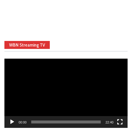
WBN Streaming TV
Video
Player
00:00
22:40