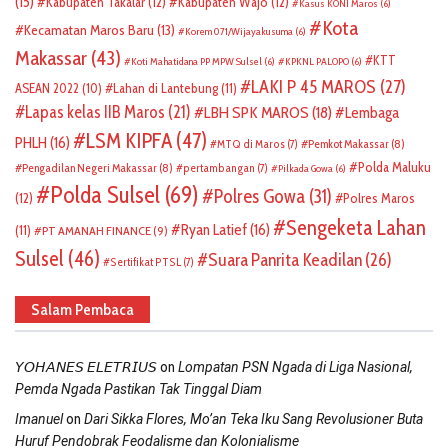
(15)
Kabupaten Takalar
(12)
Kabupaten Wajo
(12)
Kasus KONI Maros
(6)
Kota
Kecamatan Maros Baru
(13)
Korem 071/Wijayakusuma
(6)
Makassar
(43)
KTT
Koti Mahatidana PP MPW Sulsel
(6)
KPKNL PALOPO
(6)
LAKI P 45 MAROS
(27)
ASEAN 2022
(10)
Lahan di Lantebung
(11)
Lapas kelas IIB Maros
(21)
LBH SPK MAROS
(18)
Lembaga
LSM KIPFA
(47)
PHLH
(16)
Pemkot Makassar
(8)
MTQ di Maros
(7)
Polda Maluku
Pengadilan Negeri Makassar
(8)
pertambangan
(7)
Pilkada Gowa
(6)
Polda Sulsel
(69)
Polres Gowa
(31)
(12)
Polres Maros
Sengeketa Lahan
Ryan Latief
(16)
(11)
PT AMANAH FINANCE
(9)
Sulsel
(46)
Suara Panrita Keadilan
(26)
Sertifikat PTSL
(7)
Salam Pembaca
on
𝘠𝘖𝘏𝘈𝘕𝘌𝘚 𝘌𝘓𝘌𝘛𝘙𝘐𝘜𝘚
Lompatan PSN Ngada di Liga Nasional,
Pemda Ngada Pastikan Tak Tinggal Diam
on
Imanuel
Dari Sikka Flores, Mo’an Teka Iku Sang Revolusioner Buta
Huruf Pendobrak Feodalisme dan Kolonialisme