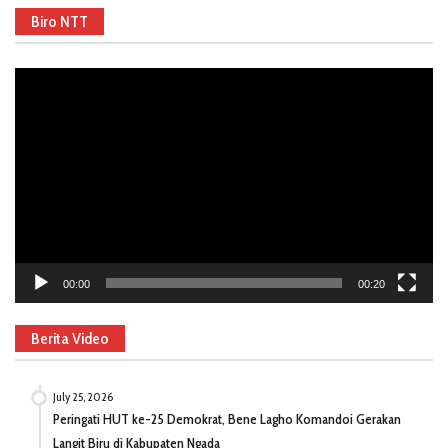
Biro NTT
Video
Player
00:00
00:20
Berita Video
July 25, 2026
Peringati HUT ke-25 Demokrat, Bene Lagho Komandoi Gerakan
Langit Biru di Kabupaten Ngada