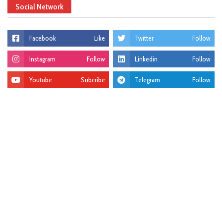
Social Network
Facebook
Like
Twitter
Follow
Instagram
Follow
Linkedin
Follow
Youtube
Subcribe
Telegram
Follow