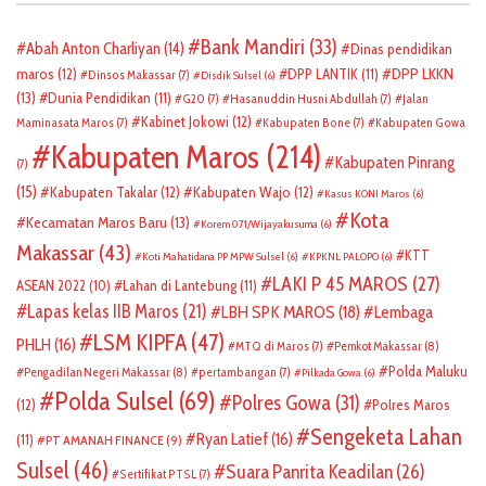
Bank Mandiri
(33)
Abah Anton Charliyan
(14)
Dinas pendidikan
DPP LKKN
maros
(12)
DPP LANTIK
(11)
Dinsos Makassar
(7)
Disdik Sulsel
(6)
(13)
Dunia Pendidikan
(11)
G20
(7)
Hasanuddin Husni Abdullah
(7)
Jalan
Kabinet Jokowi
(12)
Maminasata Maros
(7)
Kabupaten Bone
(7)
Kabupaten Gowa
Kabupaten Maros
(214)
Kabupaten Pinrang
(7)
(15)
Kabupaten Takalar
(12)
Kabupaten Wajo
(12)
Kasus KONI Maros
(6)
Kota
Kecamatan Maros Baru
(13)
Korem 071/Wijayakusuma
(6)
Makassar
(43)
KTT
Koti Mahatidana PP MPW Sulsel
(6)
KPKNL PALOPO
(6)
LAKI P 45 MAROS
(27)
ASEAN 2022
(10)
Lahan di Lantebung
(11)
Lapas kelas IIB Maros
(21)
LBH SPK MAROS
(18)
Lembaga
LSM KIPFA
(47)
PHLH
(16)
Pemkot Makassar
(8)
MTQ di Maros
(7)
Polda Maluku
Pengadilan Negeri Makassar
(8)
pertambangan
(7)
Pilkada Gowa
(6)
Polda Sulsel
(69)
Polres Gowa
(31)
(12)
Polres Maros
Sengeketa Lahan
Ryan Latief
(16)
(11)
PT AMANAH FINANCE
(9)
Sulsel
(46)
Suara Panrita Keadilan
(26)
Sertifikat PTSL
(7)