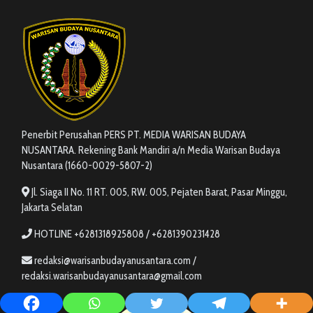
Penerbit Perusahan PERS PT. MEDIA WARISAN BUDAYA
NUSANTARA. Rekening Bank Mandiri a/n Media Warisan Budaya
Nusantara (1660-0029-5807-2)
Jl. Siaga II No. 11 RT. 005, RW. 005, Pejaten Barat, Pasar Minggu,
Jakarta Selatan
HOTLINE +6281318925808 / +6281390231428
redaksi@warisanbudayanusantara.com /
redaksi.warisanbudayanusantara@gmail.com