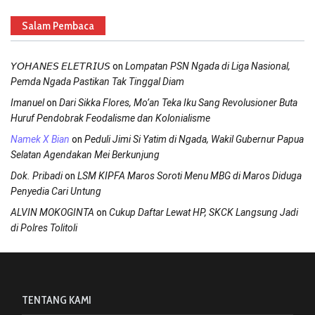
Salam Pembaca
on
𝘠𝘖𝘏𝘈𝘕𝘌𝘚 𝘌𝘓𝘌𝘛𝘙𝘐𝘜𝘚
Lompatan PSN Ngada di Liga Nasional,
Pemda Ngada Pastikan Tak Tinggal Diam
on
Imanuel
Dari Sikka Flores, Mo’an Teka Iku Sang Revolusioner Buta
Huruf Pendobrak Feodalisme dan Kolonialisme
on
Namek X Bian
Peduli Jimi Si Yatim di Ngada, Wakil Gubernur Papua
Selatan Agendakan Mei Berkunjung
on
Dok. Pribadi
LSM KIPFA Maros Soroti Menu MBG di Maros Diduga
Penyedia Cari Untung
on
ALVIN MOKOGINTA
Cukup Daftar Lewat HP, SKCK Langsung Jadi
di Polres Tolitoli
TENTANG KAMI