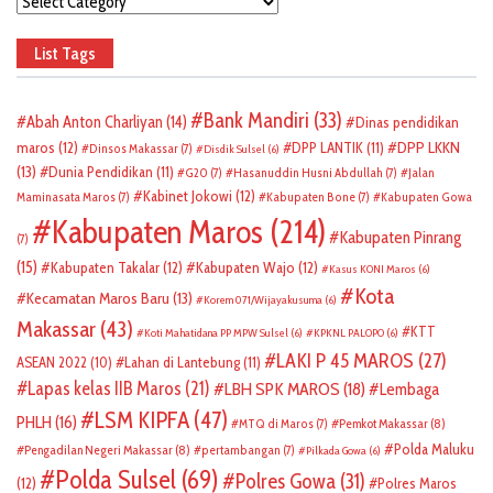
Categories
List Tags
Bank Mandiri
(33)
Abah Anton Charliyan
(14)
Dinas pendidikan
DPP LKKN
maros
(12)
DPP LANTIK
(11)
Dinsos Makassar
(7)
Disdik Sulsel
(6)
(13)
Dunia Pendidikan
(11)
G20
(7)
Hasanuddin Husni Abdullah
(7)
Jalan
Kabinet Jokowi
(12)
Maminasata Maros
(7)
Kabupaten Bone
(7)
Kabupaten Gowa
Kabupaten Maros
(214)
Kabupaten Pinrang
(7)
(15)
Kabupaten Takalar
(12)
Kabupaten Wajo
(12)
Kasus KONI Maros
(6)
Kota
Kecamatan Maros Baru
(13)
Korem 071/Wijayakusuma
(6)
Makassar
(43)
KTT
Koti Mahatidana PP MPW Sulsel
(6)
KPKNL PALOPO
(6)
LAKI P 45 MAROS
(27)
ASEAN 2022
(10)
Lahan di Lantebung
(11)
Lapas kelas IIB Maros
(21)
LBH SPK MAROS
(18)
Lembaga
LSM KIPFA
(47)
PHLH
(16)
Pemkot Makassar
(8)
MTQ di Maros
(7)
Polda Maluku
Pengadilan Negeri Makassar
(8)
pertambangan
(7)
Pilkada Gowa
(6)
Polda Sulsel
(69)
Polres Gowa
(31)
(12)
Polres Maros