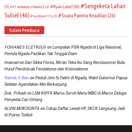
Sengeketa Lahan
Ryan Latief
(16)
(11)
PT AMANAH FINANCE
(9)
Sulsel
(46)
Suara Panrita Keadilan
(26)
Sertifikat PTSL
(7)
Salam Pembaca
on
𝘠𝘖𝘏𝘈𝘕𝘌𝘚 𝘌𝘓𝘌𝘛𝘙𝘐𝘜𝘚
Lompatan PSN Ngada di Liga Nasional,
Pemda Ngada Pastikan Tak Tinggal Diam
on
Imanuel
Dari Sikka Flores, Mo’an Teka Iku Sang Revolusioner Buta
Huruf Pendobrak Feodalisme dan Kolonialisme
on
Namek X Bian
Peduli Jimi Si Yatim di Ngada, Wakil Gubernur Papua
Selatan Agendakan Mei Berkunjung
on
Dok. Pribadi
LSM KIPFA Maros Soroti Menu MBG di Maros Diduga
Penyedia Cari Untung
on
ALVIN MOKOGINTA
Cukup Daftar Lewat HP, SKCK Langsung Jadi
di Polres Tolitoli