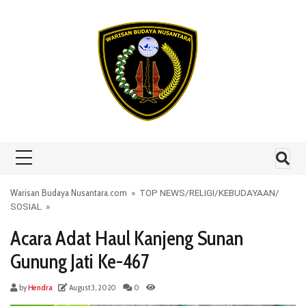
Skip to content
Warisan Budaya Nusantara.com
»
TOP NEWS
/
RELIGI
/
KEBUDAYAAN
/
SOSIAL
»
Acara Adat Haul Kanjeng Sunan
Gunung Jati Ke-467
by
Hendra
August 3, 2020
0