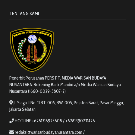
TENTANG KAMI
Penerbit Perusahan PERS PT. MEDIA WARISAN BUDAYA
NUSANTARA. Rekening Bank Mandiri a/n Media Warisan Budaya
Nusantara (1660-0029-5807-2)
Jl. Siaga II No. 11 RT. 005, RW. 005, Pejaten Barat, Pasar Minggu,
Jakarta Selatan
HOTLINE +6281318925808 / +6281390231428
redaksi@warisanbudayanusantara.com /