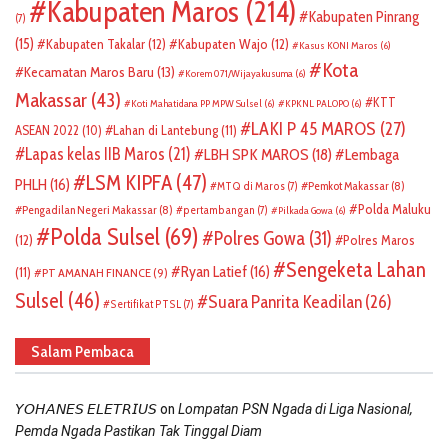
Kabupaten Maros
(214)
Kabupaten Pinrang
(7)
(15)
Kabupaten Takalar
(12)
Kabupaten Wajo
(12)
Kasus KONI Maros
(6)
Kota
Kecamatan Maros Baru
(13)
Korem 071/Wijayakusuma
(6)
Makassar
(43)
KTT
Koti Mahatidana PP MPW Sulsel
(6)
KPKNL PALOPO
(6)
LAKI P 45 MAROS
(27)
ASEAN 2022
(10)
Lahan di Lantebung
(11)
Lapas kelas IIB Maros
(21)
LBH SPK MAROS
(18)
Lembaga
LSM KIPFA
(47)
PHLH
(16)
Pemkot Makassar
(8)
MTQ di Maros
(7)
Polda Maluku
Pengadilan Negeri Makassar
(8)
pertambangan
(7)
Pilkada Gowa
(6)
Polda Sulsel
(69)
Polres Gowa
(31)
(12)
Polres Maros
Sengeketa Lahan
Ryan Latief
(16)
(11)
PT AMANAH FINANCE
(9)
Sulsel
(46)
Suara Panrita Keadilan
(26)
Sertifikat PTSL
(7)
Salam Pembaca
on
𝘠𝘖𝘏𝘈𝘕𝘌𝘚 𝘌𝘓𝘌𝘛𝘙𝘐𝘜𝘚
Lompatan PSN Ngada di Liga Nasional,
Pemda Ngada Pastikan Tak Tinggal Diam