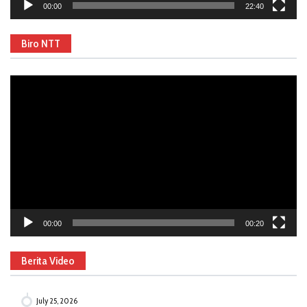
00:00
22:40
Biro NTT
Video
Player
00:00
00:20
Berita Video
July 25, 2026