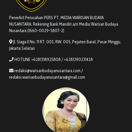
Penerbit Perusahan PERS PT. MEDIA WARISAN BUDAYA
NUSANTARA. Rekening Bank Mandiri a/n Media Warisan Budaya
Nusantara (1660-0029-5807-2)
Jl. Siaga II No. 11 RT. 005, RW. 005, Pejaten Barat, Pasar Minggu,
Jakarta Selatan
HOTLINE +6281318925808 / +6281390231428
redaksi@warisanbudayanusantara.com /
redaksi.warisanbudayanusantara@gmail.com