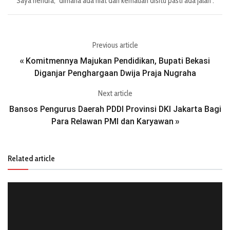
Saya hendra, "dimana ada niat dan kemauan disitu pasti ada jalan".
Previous article
Komitmennya Majukan Pendidikan, Bupati Bekasi
«
Diganjar Penghargaan Dwija Praja Nugraha
Next article
Bansos Pengurus Daerah PDDI Provinsi DKI Jakarta Bagi
Para Relawan PMI dan Karyawan
»
Related article