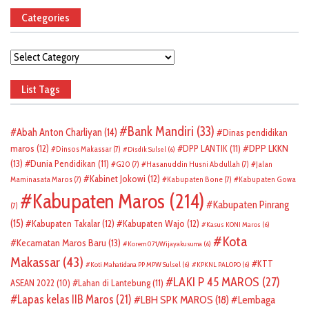
Categories
Categories
List Tags
Bank Mandiri
(33)
Abah Anton Charliyan
(14)
Dinas pendidikan
DPP LKKN
maros
(12)
DPP LANTIK
(11)
Dinsos Makassar
(7)
Disdik Sulsel
(6)
(13)
Dunia Pendidikan
(11)
G20
(7)
Hasanuddin Husni Abdullah
(7)
Jalan
Kabinet Jokowi
(12)
Maminasata Maros
(7)
Kabupaten Bone
(7)
Kabupaten Gowa
Kabupaten Maros
(214)
Kabupaten Pinrang
(7)
(15)
Kabupaten Takalar
(12)
Kabupaten Wajo
(12)
Kasus KONI Maros
(6)
Kota
Kecamatan Maros Baru
(13)
Korem 071/Wijayakusuma
(6)
Makassar
(43)
KTT
Koti Mahatidana PP MPW Sulsel
(6)
KPKNL PALOPO
(6)
LAKI P 45 MAROS
(27)
ASEAN 2022
(10)
Lahan di Lantebung
(11)
Lapas kelas IIB Maros
(21)
LBH SPK MAROS
(18)
Lembaga