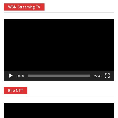
WBN Streaming TV
Video
Player
00:00
22:40
Biro NTT
Video
Player