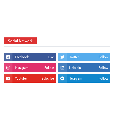
Social Network
Facebook
Like
Twitter
Follow
Instagram
Follow
Linkedin
Follow
Youtube
Subcribe
Telegram
Follow