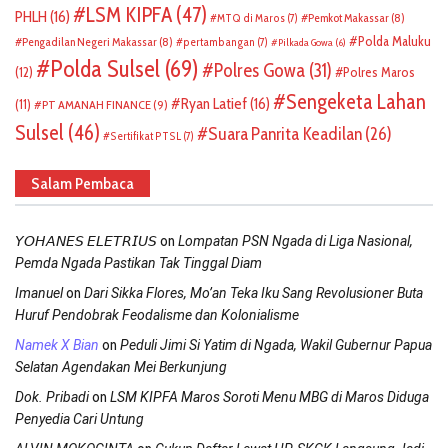
LSM KIPFA
(47)
PHLH
(16)
Pemkot Makassar
(8)
MTQ di Maros
(7)
Polda Maluku
Pengadilan Negeri Makassar
(8)
pertambangan
(7)
Pilkada Gowa
(6)
Polda Sulsel
(69)
Polres Gowa
(31)
(12)
Polres Maros
Sengeketa Lahan
Ryan Latief
(16)
(11)
PT AMANAH FINANCE
(9)
Sulsel
(46)
Suara Panrita Keadilan
(26)
Sertifikat PTSL
(7)
Salam Pembaca
on
𝘠𝘖𝘏𝘈𝘕𝘌𝘚 𝘌𝘓𝘌𝘛𝘙𝘐𝘜𝘚
Lompatan PSN Ngada di Liga Nasional,
Pemda Ngada Pastikan Tak Tinggal Diam
on
Imanuel
Dari Sikka Flores, Mo’an Teka Iku Sang Revolusioner Buta
Huruf Pendobrak Feodalisme dan Kolonialisme
on
Namek X Bian
Peduli Jimi Si Yatim di Ngada, Wakil Gubernur Papua
Selatan Agendakan Mei Berkunjung
on
Dok. Pribadi
LSM KIPFA Maros Soroti Menu MBG di Maros Diduga
Penyedia Cari Untung