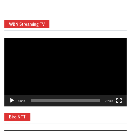
WBN Streaming TV
Video
Player
00:00
22:40
Biro NTT