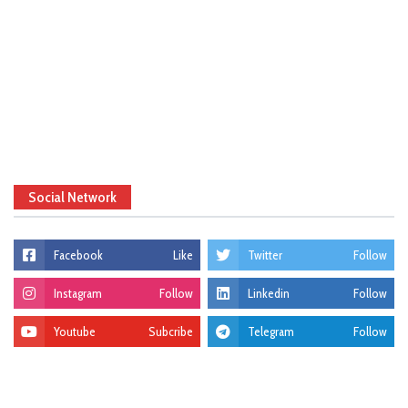
Social Network
Facebook
Like
Twitter
Follow
Instagram
Follow
Linkedin
Follow
Youtube
Subcribe
Telegram
Follow