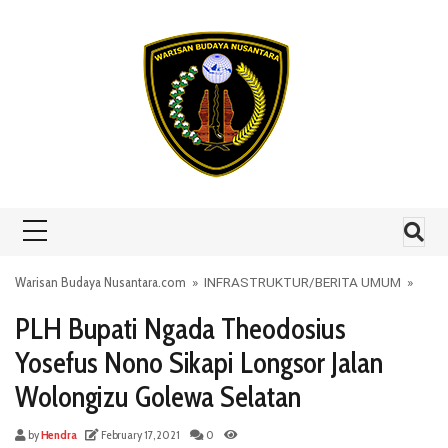
Skip to content
Warisan Budaya Nusantara.com
»
INFRASTRUKTUR
/
BERITA UMUM
»
PLH Bupati Ngada Theodosius
Yosefus Nono Sikapi Longsor Jalan
Wolongizu Golewa Selatan
by
Hendra
February 17, 2021
0