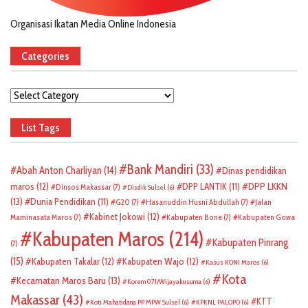
Organisasi Ikatan Media Online Indonesia
Categories
Categories
List Tags
Bank Mandiri
(33)
Abah Anton Charliyan
(14)
Dinas pendidikan
DPP LKKN
maros
(12)
DPP LANTIK
(11)
Dinsos Makassar
(7)
Disdik Sulsel
(6)
(13)
Dunia Pendidikan
(11)
G20
(7)
Hasanuddin Husni Abdullah
(7)
Jalan
Kabinet Jokowi
(12)
Maminasata Maros
(7)
Kabupaten Bone
(7)
Kabupaten Gowa
Kabupaten Maros
(214)
Kabupaten Pinrang
(7)
(15)
Kabupaten Takalar
(12)
Kabupaten Wajo
(12)
Kasus KONI Maros
(6)
Kota
Kecamatan Maros Baru
(13)
Korem 071/Wijayakusuma
(6)
Makassar
(43)
KTT
Koti Mahatidana PP MPW Sulsel
(6)
KPKNL PALOPO
(6)