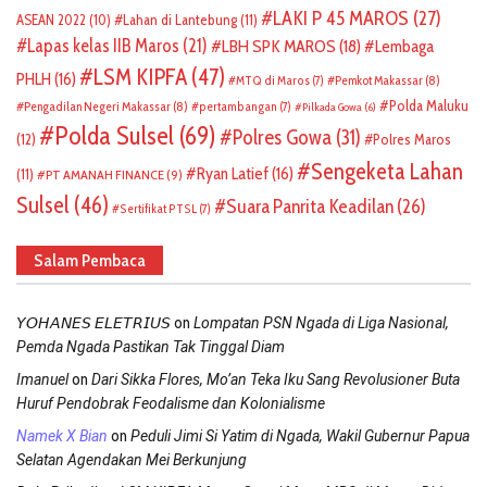
LAKI P 45 MAROS
(27)
ASEAN 2022
(10)
Lahan di Lantebung
(11)
Lapas kelas IIB Maros
(21)
LBH SPK MAROS
(18)
Lembaga
LSM KIPFA
(47)
PHLH
(16)
Pemkot Makassar
(8)
MTQ di Maros
(7)
Polda Maluku
Pengadilan Negeri Makassar
(8)
pertambangan
(7)
Pilkada Gowa
(6)
Polda Sulsel
(69)
Polres Gowa
(31)
(12)
Polres Maros
Sengeketa Lahan
Ryan Latief
(16)
(11)
PT AMANAH FINANCE
(9)
Sulsel
(46)
Suara Panrita Keadilan
(26)
Sertifikat PTSL
(7)
Salam Pembaca
on
𝘠𝘖𝘏𝘈𝘕𝘌𝘚 𝘌𝘓𝘌𝘛𝘙𝘐𝘜𝘚
Lompatan PSN Ngada di Liga Nasional,
Pemda Ngada Pastikan Tak Tinggal Diam
on
Imanuel
Dari Sikka Flores, Mo’an Teka Iku Sang Revolusioner Buta
Huruf Pendobrak Feodalisme dan Kolonialisme
on
Namek X Bian
Peduli Jimi Si Yatim di Ngada, Wakil Gubernur Papua
Selatan Agendakan Mei Berkunjung