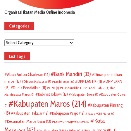
Organisasi Ikatan Media Online Indonesia
Categories
Categories
List Tags
Bank Mandiri
(33)
Abah Anton Charliyan
(14)
Dinas pendidikan
DPP LKKN
maros
(12)
DPP LANTIK
(11)
Dinsos Makassar
(7)
Disdik Sulsel
(6)
(13)
Dunia Pendidikan
(11)
G20
(7)
Hasanuddin Husni Abdullah
(7)
Jalan
Kabinet Jokowi
(12)
Maminasata Maros
(7)
Kabupaten Bone
(7)
Kabupaten Gowa
Kabupaten Maros
(214)
Kabupaten Pinrang
(7)
(15)
Kabupaten Takalar
(12)
Kabupaten Wajo
(12)
Kasus KONI Maros
(6)
Kota
Kecamatan Maros Baru
(13)
Korem 071/Wijayakusuma
(6)
Makassar
(43)
KTT
Koti Mahatidana PP MPW Sulsel
(6)
KPKNL PALOPO
(6)