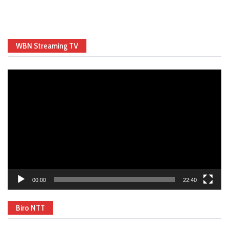
WBN Streaming TV
Video
Player
00:00
22:40
Biro NTT