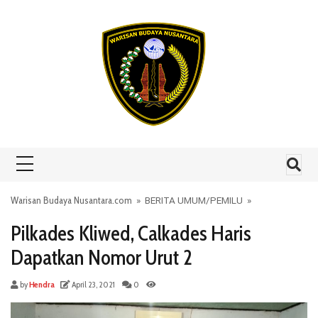
Skip to content
Warisan Budaya Nusantara.com
»
BERITA UMUM
/
PEMILU
»
Pilkades Kliwed, Calkades Haris
Dapatkan Nomor Urut 2
by
Hendra
April 23, 2021
0