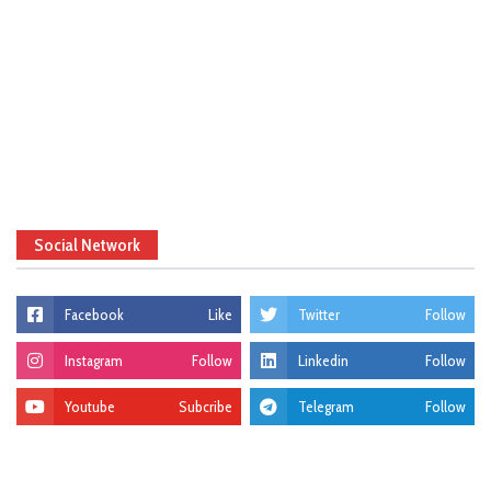
Social Network
Facebook
Like
Twitter
Follow
Instagram
Follow
Linkedin
Follow
Youtube
Subcribe
Telegram
Follow