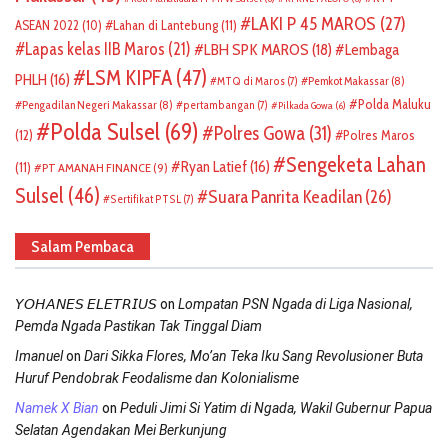
LAKI P 45 MAROS
(27)
ASEAN 2022
(10)
Lahan di Lantebung
(11)
Lapas kelas IIB Maros
(21)
LBH SPK MAROS
(18)
Lembaga
LSM KIPFA
(47)
PHLH
(16)
Pemkot Makassar
(8)
MTQ di Maros
(7)
Polda Maluku
Pengadilan Negeri Makassar
(8)
pertambangan
(7)
Pilkada Gowa
(6)
Polda Sulsel
(69)
Polres Gowa
(31)
(12)
Polres Maros
Sengeketa Lahan
Ryan Latief
(16)
(11)
PT AMANAH FINANCE
(9)
Sulsel
(46)
Suara Panrita Keadilan
(26)
Sertifikat PTSL
(7)
Salam Pembaca
on
𝘠𝘖𝘏𝘈𝘕𝘌𝘚 𝘌𝘓𝘌𝘛𝘙𝘐𝘜𝘚
Lompatan PSN Ngada di Liga Nasional,
Pemda Ngada Pastikan Tak Tinggal Diam
on
Imanuel
Dari Sikka Flores, Mo’an Teka Iku Sang Revolusioner Buta
Huruf Pendobrak Feodalisme dan Kolonialisme
on
Namek X Bian
Peduli Jimi Si Yatim di Ngada, Wakil Gubernur Papua
Selatan Agendakan Mei Berkunjung