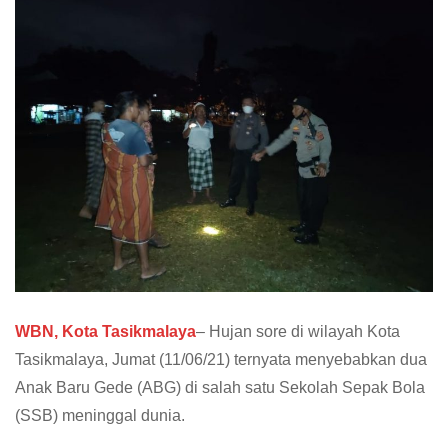
WBN, Kota Tasikmalaya
– Hujan sore di wilayah Kota
Tasikmalaya, Jumat (11/06/21) ternyata menyebabkan dua
Anak Baru Gede (ABG) di salah satu Sekolah Sepak Bola
(SSB) meninggal dunia.