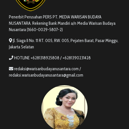
Penerbit Perusahan PERS PT. MEDIA WARISAN BUDAYA
NUSANTARA. Rekening Bank Mandiri a/n Media Warisan Budaya
Nusantara (1660-0029-5807-2)
Jl. Siaga II No. 11 RT. 005, RW. 005, Pejaten Barat, Pasar Minggu,
Jakarta Selatan
HOTLINE +6281318925808 / +6281390231428
redaksi@warisanbudayanusantara.com /
redaksi.warisanbudayanusantara@gmail.com