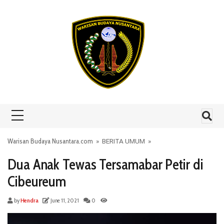
Skip to content
Warisan Budaya Nusantara.com
»
BERITA UMUM
»
Dua Anak Tewas Tersamabar Petir di
Cibeureum
by
Hendra
June 11, 2021
0