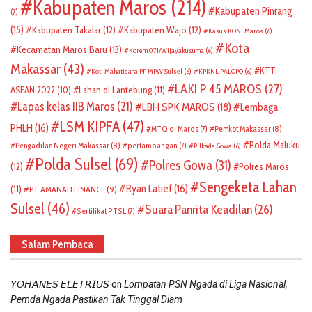
Kabupaten Maros
(214)
Kabupaten Pinrang
(7)
(15)
Kabupaten Takalar
(12)
Kabupaten Wajo
(12)
Kasus KONI Maros
(6)
Kota
Kecamatan Maros Baru
(13)
Korem 071/Wijayakusuma
(6)
Makassar
(43)
KTT
Koti Mahatidana PP MPW Sulsel
(6)
KPKNL PALOPO
(6)
LAKI P 45 MAROS
(27)
ASEAN 2022
(10)
Lahan di Lantebung
(11)
Lapas kelas IIB Maros
(21)
LBH SPK MAROS
(18)
Lembaga
LSM KIPFA
(47)
PHLH
(16)
Pemkot Makassar
(8)
MTQ di Maros
(7)
Polda Maluku
Pengadilan Negeri Makassar
(8)
pertambangan
(7)
Pilkada Gowa
(6)
Polda Sulsel
(69)
Polres Gowa
(31)
(12)
Polres Maros
Sengeketa Lahan
Ryan Latief
(16)
(11)
PT AMANAH FINANCE
(9)
Sulsel
(46)
Suara Panrita Keadilan
(26)
Sertifikat PTSL
(7)
Salam Pembaca
on
𝘠𝘖𝘏𝘈𝘕𝘌𝘚 𝘌𝘓𝘌𝘛𝘙𝘐𝘜𝘚
Lompatan PSN Ngada di Liga Nasional,
Pemda Ngada Pastikan Tak Tinggal Diam