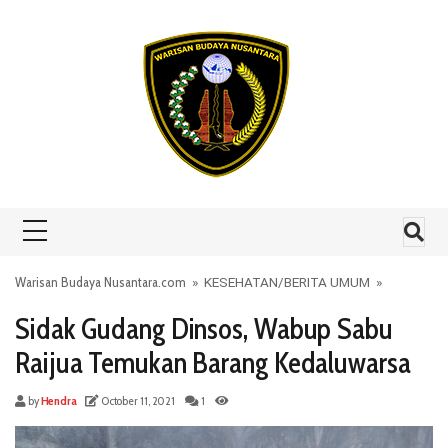
Skip to content
Warisan Budaya Nusantara.com
»
KESEHATAN
/
BERITA UMUM
»
Sidak Gudang Dinsos, Wabup Sabu
Raijua Temukan Barang Kedaluwarsa
by
Hendra
October 11, 2021
1