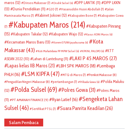
DPP LKKN
maros
(12)
DPP LANTIK
(11)
Dinsos Makassar
(7)
Disdik Sulsel
(6)
(13)
Dunia Pendidikan
(11)
G20
(7)
Hasanuddin Husni Abdullah
(7)
Jalan
Kabinet Jokowi
(12)
Maminasata Maros
(7)
Kabupaten Bone
(7)
Kabupaten Gowa
Kabupaten Maros
(214)
Kabupaten Pinrang
(7)
(15)
Kabupaten Takalar
(12)
Kabupaten Wajo
(12)
Kasus KONI Maros
(6)
Kota
Kecamatan Maros Baru
(13)
Korem 071/Wijayakusuma
(6)
Makassar
(43)
KTT
Koti Mahatidana PP MPW Sulsel
(6)
KPKNL PALOPO
(6)
LAKI P 45 MAROS
(27)
ASEAN 2022
(10)
Lahan di Lantebung
(11)
Lapas kelas IIB Maros
(21)
LBH SPK MAROS
(18)
Lembaga
LSM KIPFA
(47)
PHLH
(16)
Pemkot Makassar
(8)
MTQ di Maros
(7)
Polda Maluku
Pengadilan Negeri Makassar
(8)
pertambangan
(7)
Pilkada Gowa
(6)
Polda Sulsel
(69)
Polres Gowa
(31)
(12)
Polres Maros
Sengeketa Lahan
Ryan Latief
(16)
(11)
PT AMANAH FINANCE
(9)
Sulsel
(46)
Suara Panrita Keadilan
(26)
Sertifikat PTSL
(7)
Salam Pembaca