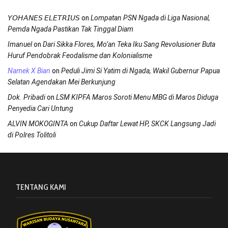
on
𝘠𝘖𝘏𝘈𝘕𝘌𝘚 𝘌𝘓𝘌𝘛𝘙𝘐𝘜𝘚
Lompatan PSN Ngada di Liga Nasional,
Pemda Ngada Pastikan Tak Tinggal Diam
on
Imanuel
Dari Sikka Flores, Mo’an Teka Iku Sang Revolusioner Buta
Huruf Pendobrak Feodalisme dan Kolonialisme
on
Namek X Bian
Peduli Jimi Si Yatim di Ngada, Wakil Gubernur Papua
Selatan Agendakan Mei Berkunjung
on
Dok. Pribadi
LSM KIPFA Maros Soroti Menu MBG di Maros Diduga
Penyedia Cari Untung
on
ALVIN MOKOGINTA
Cukup Daftar Lewat HP, SKCK Langsung Jadi
di Polres Tolitoli
TENTANG KAMI