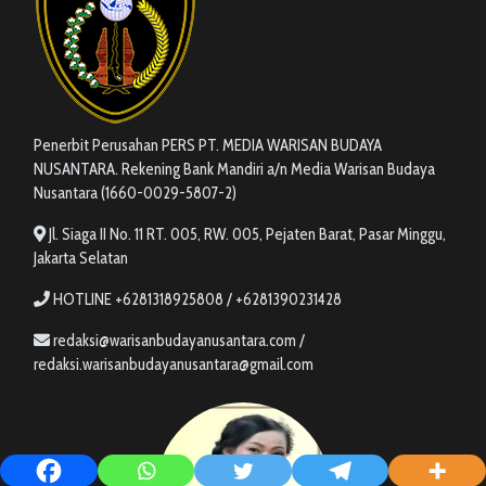
Penerbit Perusahan PERS PT. MEDIA WARISAN BUDAYA
NUSANTARA. Rekening Bank Mandiri a/n Media Warisan Budaya
Nusantara (1660-0029-5807-2)
Jl. Siaga II No. 11 RT. 005, RW. 005, Pejaten Barat, Pasar Minggu,
Jakarta Selatan
HOTLINE +6281318925808 / +6281390231428
redaksi@warisanbudayanusantara.com /
redaksi.warisanbudayanusantara@gmail.com