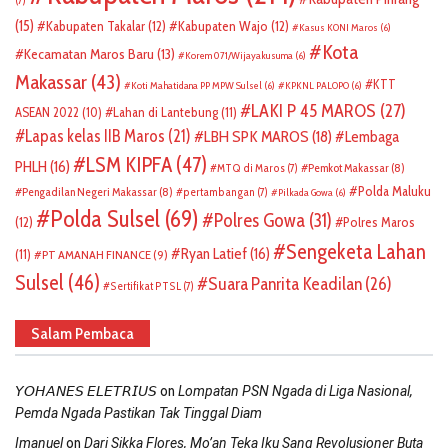
(15)
Kabupaten Takalar
(12)
Kabupaten Wajo
(12)
Kasus KONI Maros
(6)
Kota
Kecamatan Maros Baru
(13)
Korem 071/Wijayakusuma
(6)
Makassar
(43)
KTT
Koti Mahatidana PP MPW Sulsel
(6)
KPKNL PALOPO
(6)
LAKI P 45 MAROS
(27)
ASEAN 2022
(10)
Lahan di Lantebung
(11)
Lapas kelas IIB Maros
(21)
LBH SPK MAROS
(18)
Lembaga
LSM KIPFA
(47)
PHLH
(16)
Pemkot Makassar
(8)
MTQ di Maros
(7)
Polda Maluku
Pengadilan Negeri Makassar
(8)
pertambangan
(7)
Pilkada Gowa
(6)
Polda Sulsel
(69)
Polres Gowa
(31)
(12)
Polres Maros
Sengeketa Lahan
Ryan Latief
(16)
(11)
PT AMANAH FINANCE
(9)
Sulsel
(46)
Suara Panrita Keadilan
(26)
Sertifikat PTSL
(7)
Salam Pembaca
on
𝘠𝘖𝘏𝘈𝘕𝘌𝘚 𝘌𝘓𝘌𝘛𝘙𝘐𝘜𝘚
Lompatan PSN Ngada di Liga Nasional,
Pemda Ngada Pastikan Tak Tinggal Diam
on
Imanuel
Dari Sikka Flores, Mo’an Teka Iku Sang Revolusioner Buta