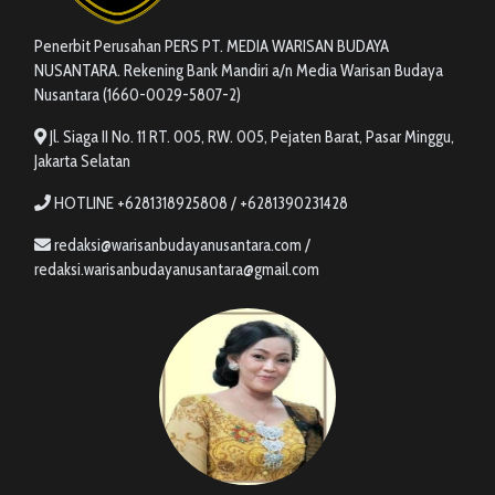
Penerbit Perusahan PERS PT. MEDIA WARISAN BUDAYA
NUSANTARA. Rekening Bank Mandiri a/n Media Warisan Budaya
Nusantara (1660-0029-5807-2)
Jl. Siaga II No. 11 RT. 005, RW. 005, Pejaten Barat, Pasar Minggu,
Jakarta Selatan
HOTLINE +6281318925808 / +6281390231428
redaksi@warisanbudayanusantara.com /
redaksi.warisanbudayanusantara@gmail.com