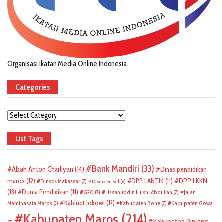
Organisasi Ikatan Media Online Indonesia
Categories
Categories
List Tags
Bank Mandiri
(33)
Abah Anton Charliyan
(14)
Dinas pendidikan
DPP LKKN
maros
(12)
DPP LANTIK
(11)
Dinsos Makassar
(7)
Disdik Sulsel
(6)
(13)
Dunia Pendidikan
(11)
G20
(7)
Hasanuddin Husni Abdullah
(7)
Jalan
Kabinet Jokowi
(12)
Maminasata Maros
(7)
Kabupaten Bone
(7)
Kabupaten Gowa
Kabupaten Maros
(214)
Kabupaten Pinrang
(7)