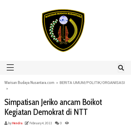
Skip to content
Warisan Budaya Nusantara.com
»
BERITA UMUM
/
POLITIK
/
ORGANISASI
»
Simpatisan Jeriko ancam Boikot
Kegiatan Demokrat di NTT
by
Hendra
February 4, 2022
0