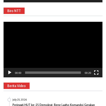
Biro NTT
Video
Player
00:00
00:20
Berita Video
July 25, 2026
Peringati HUT ke-25 Demokrat, Bene Lagho Komandoi Gerakan