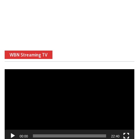
WBN Streaming TV
Video
Player
00:00
22:40