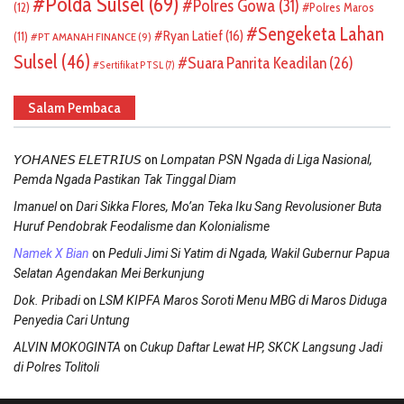
Polda Sulsel
(69)
Polres Gowa
(31)
(12)
Polres Maros
Sengeketa Lahan
Ryan Latief
(16)
(11)
PT AMANAH FINANCE
(9)
Sulsel
(46)
Suara Panrita Keadilan
(26)
Sertifikat PTSL
(7)
Salam Pembaca
on
𝘠𝘖𝘏𝘈𝘕𝘌𝘚 𝘌𝘓𝘌𝘛𝘙𝘐𝘜𝘚
Lompatan PSN Ngada di Liga Nasional,
Pemda Ngada Pastikan Tak Tinggal Diam
on
Imanuel
Dari Sikka Flores, Mo’an Teka Iku Sang Revolusioner Buta
Huruf Pendobrak Feodalisme dan Kolonialisme
on
Namek X Bian
Peduli Jimi Si Yatim di Ngada, Wakil Gubernur Papua
Selatan Agendakan Mei Berkunjung
on
Dok. Pribadi
LSM KIPFA Maros Soroti Menu MBG di Maros Diduga
Penyedia Cari Untung
on
ALVIN MOKOGINTA
Cukup Daftar Lewat HP, SKCK Langsung Jadi
di Polres Tolitoli