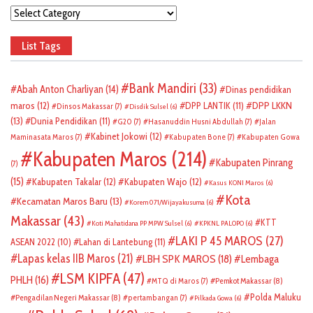
Categories
List Tags
Bank Mandiri
(33)
Abah Anton Charliyan
(14)
Dinas pendidikan
DPP LKKN
maros
(12)
DPP LANTIK
(11)
Dinsos Makassar
(7)
Disdik Sulsel
(6)
(13)
Dunia Pendidikan
(11)
G20
(7)
Hasanuddin Husni Abdullah
(7)
Jalan
Kabinet Jokowi
(12)
Maminasata Maros
(7)
Kabupaten Bone
(7)
Kabupaten Gowa
Kabupaten Maros
(214)
Kabupaten Pinrang
(7)
(15)
Kabupaten Takalar
(12)
Kabupaten Wajo
(12)
Kasus KONI Maros
(6)
Kota
Kecamatan Maros Baru
(13)
Korem 071/Wijayakusuma
(6)
Makassar
(43)
KTT
Koti Mahatidana PP MPW Sulsel
(6)
KPKNL PALOPO
(6)
LAKI P 45 MAROS
(27)
ASEAN 2022
(10)
Lahan di Lantebung
(11)
Lapas kelas IIB Maros
(21)
LBH SPK MAROS
(18)
Lembaga
LSM KIPFA
(47)
PHLH
(16)
Pemkot Makassar
(8)
MTQ di Maros
(7)
Polda Maluku
Pengadilan Negeri Makassar
(8)
pertambangan
(7)
Pilkada Gowa
(6)