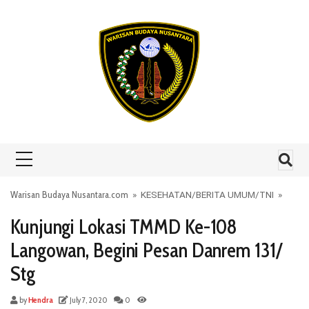
Skip to content
Warisan Budaya Nusantara.com
»
KESEHATAN
/
BERITA UMUM
/
TNI
»
Kunjungi Lokasi TMMD Ke-108
Langowan, Begini Pesan Danrem 131/
Stg
by
Hendra
July 7, 2020
0