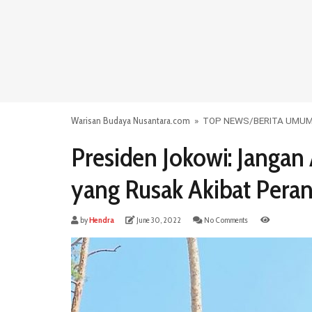
Warisan Budaya Nusantara.com
»
TOP NEWS
/
BERITA UMU
Presiden Jokowi: Jangan 
yang Rusak Akibat Pera
by
Hendra
June 30, 2022
No Comments