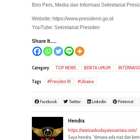
Biro Pers, Media dan Informasi Sekretariat Presi
Website: https://www.presidenri.go.id
YouTube: Sekretariat Presiden
Share It.....
Category
TOP NEWS
BERITA UMUM
INTERNASI
Tags
Presiden RI
Ukraina
Facebook
Twitter
Linkedin
Pinterest
Hendra
https://warisanbudayanusantara.com/
Saya hendra, "dimana ada niat dan kemau