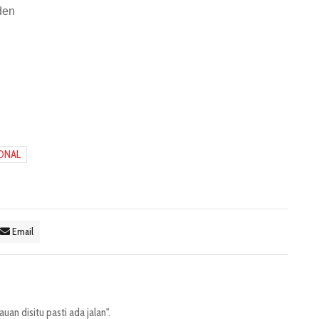
den
ONAL
Email
an disitu pasti ada jalan".