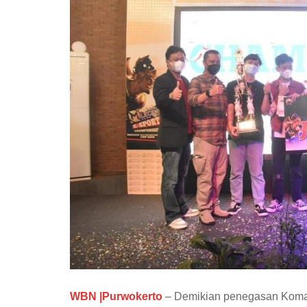
WBN |Purwokerto
– Demikian penegasan Koma