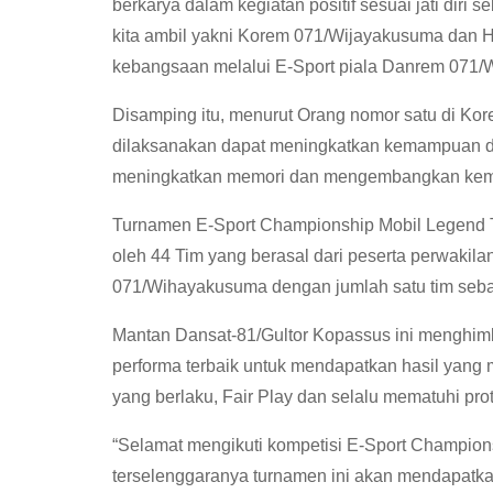
berkarya dalam kegiatan positif sesuai jati diri 
kita ambil yakni Korem 071/Wijayakusuma dan
kebangsaan melalui E-Sport piala Danrem 071/W
Disamping itu, menurut Orang nomor satu di Ko
dilaksanakan dapat meningkatkan kemampuan da
meningkatkan memori dan mengembangkan kem
Turnamen E-Sport Championship Mobil Legend T
oleh 44 Tim yang berasal dari peserta perwakil
071/Wihayakusuma dengan jumlah satu tim seban
Mantan Dansat-81/Gultor Kopassus ini menghim
performa terbaik untuk mendapatkan hasil yang
yang berlaku, Fair Play dan selalu mematuhi pro
“Selamat mengikuti kompetisi E-Sport Champio
terselenggaranya turnamen ini akan mendapatkan 