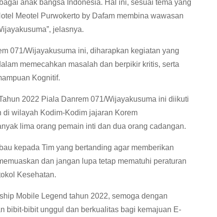
sebagai anak bangsa Indonesia. Hal ini, sesuai tema yang
 Hotel Meotel Purwokerto by Dafam membina wawasan
ijayakusuma”, jelasnya.
rem 071/Wijayakusuma ini, diharapkan kegiatan yang
lam memecahkan masalah dan berpikir kritis, serta
ampuan Kognitif.
ahun 2022 Piala Danrem 071/Wijayakusuma ini diikuti
an di wilayah Kodim-Kodim jajaran Korem
yak lima orang pemain inti dan dua orang cadangan.
bau kepada Tim yang bertanding agar memberikan
 memuaskan dan jangan lupa tetap mematuhi peraturan
tokol Kesehatan.
nship Mobile Legend tahun 2022, semoga dengan
bibit-bibit unggul dan berkualitas bagi kemajuan E-