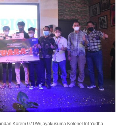
ndan Korem 071/Wijayakusuma Kolonel Inf Yudha