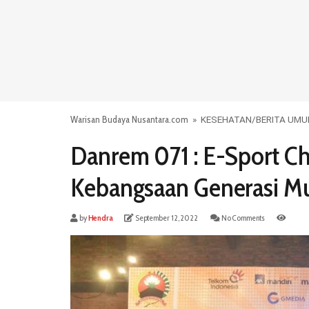
Warisan Budaya Nusantara.com
»
KESEHATAN
/
BERITA UM
Danrem 071 : E-Sport 
Kebangsaan Generasi M
by
Hendra
September 12, 2022
No Comments