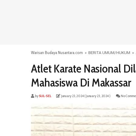
Warisan Budaya Nusantara.com
»
BERITA UMUM
/
HUKUM
»
Atlet Karate Nasional D
Mahasiswa Di Makassar
by
SUL-SEL
January 23, 2024
( January 23, 2024 )
No Comme