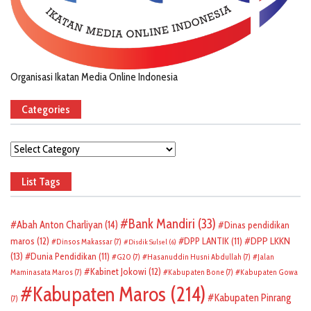
Organisasi Ikatan Media Online Indonesia
Categories
Categories
List Tags
Bank Mandiri
(33)
Abah Anton Charliyan
(14)
Dinas pendidikan
DPP LKKN
maros
(12)
DPP LANTIK
(11)
Dinsos Makassar
(7)
Disdik Sulsel
(6)
(13)
Dunia Pendidikan
(11)
G20
(7)
Hasanuddin Husni Abdullah
(7)
Jalan
Kabinet Jokowi
(12)
Maminasata Maros
(7)
Kabupaten Bone
(7)
Kabupaten Gowa
Kabupaten Maros
(214)
Kabupaten Pinrang
(7)