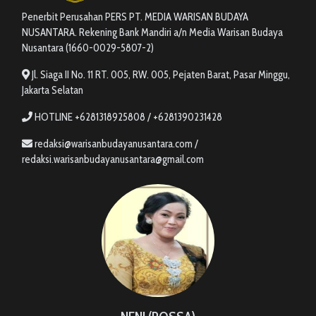
Penerbit Perusahan PERS PT. MEDIA WARISAN BUDAYA
NUSANTARA. Rekening Bank Mandiri a/n Media Warisan Budaya
Nusantara (1660-0029-5807-2)
Jl. Siaga II No. 11 RT. 005, RW. 005, Pejaten Barat, Pasar Minggu,
Jakarta Selatan
HOTLINE +6281318925808 / +6281390231428
redaksi@warisanbudayanusantara.com /
redaksi.warisanbudayanusantara@gmail.com