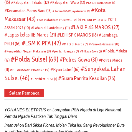
(15)
Kabupaten Takalar
(12)
Kabupaten Wajo
(12)
Kasus KONI Maros
(6)
Kota
Kecamatan Maros Baru
(13)
Korem 071/Wijayakusuma
(6)
Makassar
(43)
KTT
Koti Mahatidana PP MPW Sulsel
(6)
KPKNL PALOPO
(6)
LAKI P 45 MAROS
(27)
ASEAN 2022
(10)
Lahan di Lantebung
(11)
Lapas kelas IIB Maros
(21)
LBH SPK MAROS
(18)
Lembaga
LSM KIPFA
(47)
PHLH
(16)
Pemkot Makassar
(8)
MTQ di Maros
(7)
Polda Maluku
Pengadilan Negeri Makassar
(8)
pertambangan
(7)
Pilkada Gowa
(6)
Polda Sulsel
(69)
Polres Gowa
(31)
(12)
Polres Maros
Sengeketa Lahan
Ryan Latief
(16)
(11)
PT AMANAH FINANCE
(9)
Sulsel
(46)
Suara Panrita Keadilan
(26)
Sertifikat PTSL
(7)
Salam Pembaca
on
𝘠𝘖𝘏𝘈𝘕𝘌𝘚 𝘌𝘓𝘌𝘛𝘙𝘐𝘜𝘚
Lompatan PSN Ngada di Liga Nasional,
Pemda Ngada Pastikan Tak Tinggal Diam
on
Imanuel
Dari Sikka Flores, Mo’an Teka Iku Sang Revolusioner Buta
Huruf Pendobrak Feodalisme dan Kolonialisme