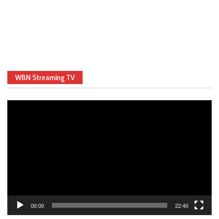
WBN Streaming TV
Video
Player
00:00
22:40