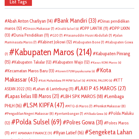
List Tags
Bank Mandiri
(33)
Abah Anton Charliyan
(14)
Dinas pendidikan
DPP LKKN
maros
(12)
DPP LANTIK
(11)
Dinsos Makassar
(7)
Disdik Sulsel
(6)
(13)
Dunia Pendidikan
(11)
G20
(7)
Hasanuddin Husni Abdullah
(7)
Jalan
Kabinet Jokowi
(12)
Maminasata Maros
(7)
Kabupaten Bone
(7)
Kabupaten Gowa
Kabupaten Maros
(214)
Kabupaten Pinrang
(7)
(15)
Kabupaten Takalar
(12)
Kabupaten Wajo
(12)
Kasus KONI Maros
(6)
Kota
Kecamatan Maros Baru
(13)
Korem 071/Wijayakusuma
(6)
Makassar
(43)
KTT
Koti Mahatidana PP MPW Sulsel
(6)
KPKNL PALOPO
(6)
LAKI P 45 MAROS
(27)
ASEAN 2022
(10)
Lahan di Lantebung
(11)
Lapas kelas IIB Maros
(21)
LBH SPK MAROS
(18)
Lembaga
LSM KIPFA
(47)
PHLH
(16)
Pemkot Makassar
(8)
MTQ di Maros
(7)
Polda Maluku
Pengadilan Negeri Makassar
(8)
pertambangan
(7)
Pilkada Gowa
(6)
Polda Sulsel
(69)
Polres Gowa
(31)
(12)
Polres Maros
Sengeketa Lahan
Ryan Latief
(16)
(11)
PT AMANAH FINANCE
(9)