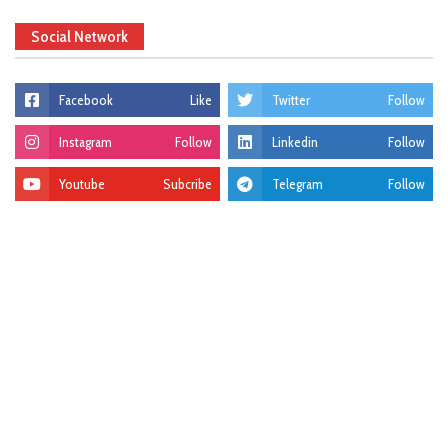
Social Network
Facebook
Like
Twitter
Follow
Instagram
Follow
Linkedin
Follow
Youtube
Subcribe
Telegram
Follow