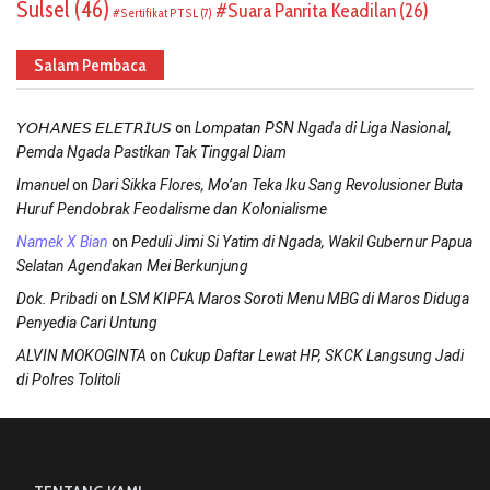
Sulsel
(46)
Suara Panrita Keadilan
(26)
Sertifikat PTSL
(7)
Salam Pembaca
on
𝘠𝘖𝘏𝘈𝘕𝘌𝘚 𝘌𝘓𝘌𝘛𝘙𝘐𝘜𝘚
Lompatan PSN Ngada di Liga Nasional,
Pemda Ngada Pastikan Tak Tinggal Diam
on
Imanuel
Dari Sikka Flores, Mo’an Teka Iku Sang Revolusioner Buta
Huruf Pendobrak Feodalisme dan Kolonialisme
on
Namek X Bian
Peduli Jimi Si Yatim di Ngada, Wakil Gubernur Papua
Selatan Agendakan Mei Berkunjung
on
Dok. Pribadi
LSM KIPFA Maros Soroti Menu MBG di Maros Diduga
Penyedia Cari Untung
on
ALVIN MOKOGINTA
Cukup Daftar Lewat HP, SKCK Langsung Jadi
di Polres Tolitoli