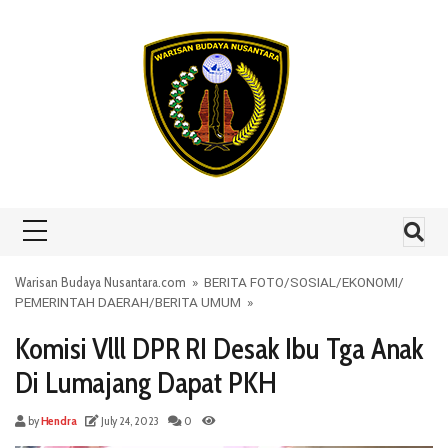
Skip to content
Warisan Budaya Nusantara.com
»
BERITA FOTO
/
SOSIAL
/
EKONOMI
/
PEMERINTAH DAERAH
/
BERITA UMUM
»
Komisi Vlll DPR RI Desak Ibu Tga Anak
Di Lumajang Dapat PKH
by
Hendra
July 24, 2023
0