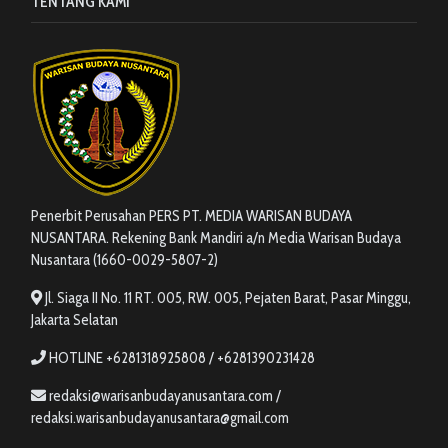
TENTANG KAMI
Penerbit Perusahan PERS PT. MEDIA WARISAN BUDAYA
NUSANTARA. Rekening Bank Mandiri a/n Media Warisan Budaya
Nusantara (1660-0029-5807-2)
Jl. Siaga II No. 11 RT. 005, RW. 005, Pejaten Barat, Pasar Minggu,
Jakarta Selatan
HOTLINE +6281318925808 / +6281390231428
redaksi@warisanbudayanusantara.com /
redaksi.warisanbudayanusantara@gmail.com