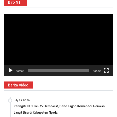
Biro NTT
Video
Player
00:00
00:20
Berita Video
July 25, 2026
Peringati HUT ke-25 Demokrat, Bene Lagho Komandoi Gerakan
Langit Biru di Kabupaten Ngada