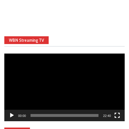
WBN Streaming TV
Video
Player
00:00
22:40