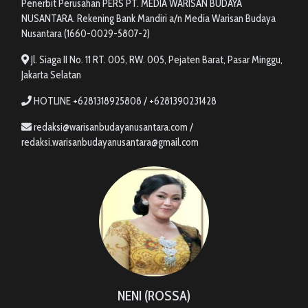
Penerbit Perusahan PERS PT. MEDIA WARISAN BUDAYA
NUSANTARA. Rekening Bank Mandiri a/n Media Warisan Budaya
Nusantara (1660-0029-5807-2)
Jl. Siaga II No. 11 RT. 005, RW. 005, Pejaten Barat, Pasar Minggu,
Jakarta Selatan
HOTLINE +6281318925808 / +6281390231428
redaksi@warisanbudayanusantara.com /
redaksi.warisanbudayanusantara@gmail.com
NENI (ROSSA)