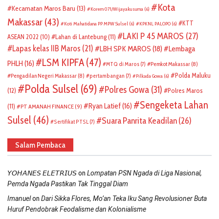
Kota
Kecamatan Maros Baru
(13)
Korem 071/Wijayakusuma
(6)
Makassar
(43)
KTT
Koti Mahatidana PP MPW Sulsel
(6)
KPKNL PALOPO
(6)
LAKI P 45 MAROS
(27)
ASEAN 2022
(10)
Lahan di Lantebung
(11)
Lapas kelas IIB Maros
(21)
LBH SPK MAROS
(18)
Lembaga
LSM KIPFA
(47)
PHLH
(16)
Pemkot Makassar
(8)
MTQ di Maros
(7)
Polda Maluku
Pengadilan Negeri Makassar
(8)
pertambangan
(7)
Pilkada Gowa
(6)
Polda Sulsel
(69)
Polres Gowa
(31)
(12)
Polres Maros
Sengeketa Lahan
Ryan Latief
(16)
(11)
PT AMANAH FINANCE
(9)
Sulsel
(46)
Suara Panrita Keadilan
(26)
Sertifikat PTSL
(7)
Salam Pembaca
on
𝘠𝘖𝘏𝘈𝘕𝘌𝘚 𝘌𝘓𝘌𝘛𝘙𝘐𝘜𝘚
Lompatan PSN Ngada di Liga Nasional,
Pemda Ngada Pastikan Tak Tinggal Diam
on
Imanuel
Dari Sikka Flores, Mo’an Teka Iku Sang Revolusioner Buta
Huruf Pendobrak Feodalisme dan Kolonialisme