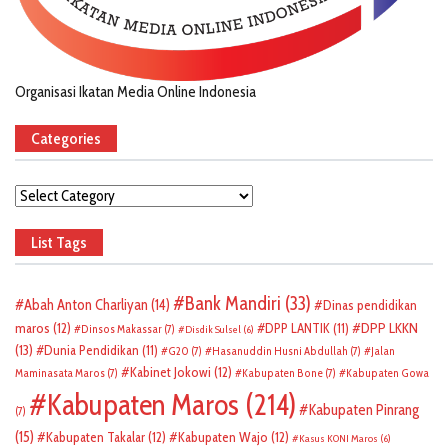
Organisasi Ikatan Media Online Indonesia
Categories
Categories
List Tags
Bank Mandiri
(33)
Abah Anton Charliyan
(14)
Dinas pendidikan
DPP LKKN
maros
(12)
DPP LANTIK
(11)
Dinsos Makassar
(7)
Disdik Sulsel
(6)
(13)
Dunia Pendidikan
(11)
G20
(7)
Hasanuddin Husni Abdullah
(7)
Jalan
Kabinet Jokowi
(12)
Maminasata Maros
(7)
Kabupaten Bone
(7)
Kabupaten Gowa
Kabupaten Maros
(214)
Kabupaten Pinrang
(7)
(15)
Kabupaten Takalar
(12)
Kabupaten Wajo
(12)
Kasus KONI Maros
(6)