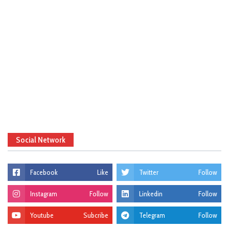
Social Network
Facebook
Like
Twitter
Follow
Instagram
Follow
Linkedin
Follow
Youtube
Subcribe
Telegram
Follow