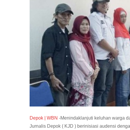
Depok | WBN
-Menindaklanjuti keluhan warga d
Jurnalis Depok ( KJD ) berinisiasi audensi den