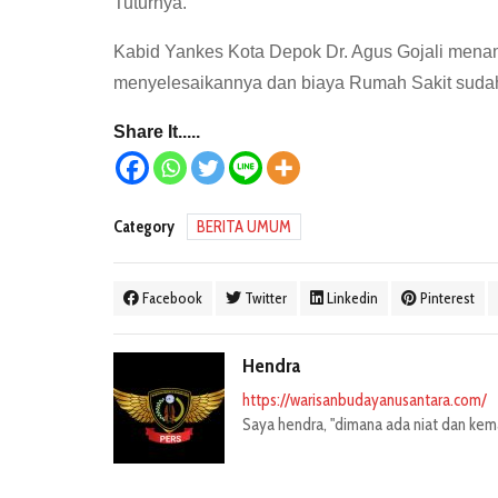
Tuturnya.
Kabid Yankes Kota Depok Dr. Agus Gojali mena
menyelesaikannya dan biaya Rumah Sakit sudah d
Share It.....
Category
BERITA UMUM
Facebook
Twitter
Linkedin
Pinterest
Hendra
https://warisanbudayanusantara.com/
Saya hendra, "dimana ada niat dan kemau