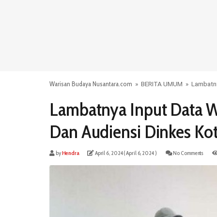
Warisan Budaya Nusantara.com
»
BERITA UMUM
»
Lambatny
Lambatnya Input Data W
Dan Audiensi Dinkes Ko
by
Hendra
April 6, 2024
( April 6, 2024 )
No Comments