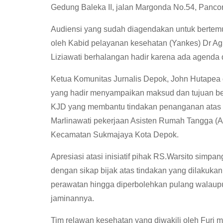
Gedung Baleka II, jalan Margonda No.54, Pancor
Audiensi yang sudah diagendakan untuk bertem
oleh Kabid pelayanan kesehatan (Yankes) Dr Agus
Liziawati berhalangan hadir karena ada agenda di
Ketua Komunitas Jurnalis Depok, John Hutapea d
yang hadir menyampaikan maksud dan tujuan be
KJD yang membantu tindakan penanganan atas n
Marlinawati pekerjaan Asisten Rumah Tangga (
Kecamatan Sukmajaya Kota Depok.
Apresiasi atasi inisiatif pihak RS.Warsito simp
dengan sikap bijak atas tindakan yang dilakuk
perawatan hingga diperbolehkan pulang walaupu
jaminannya.
Tim relawan kesehatan yang diwakili oleh Furi