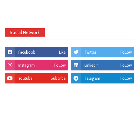
Social Network
Facebook
Like
Twitter
Follow
Instagram
Follow
Linkedin
Follow
Youtube
Subcribe
Telegram
Follow