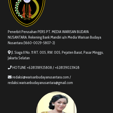
Penerbit Perusahan PERS PT. MEDIA WARISAN BUDAYA
NUSANTARA. Rekening Bank Mandiri a/n Media Warisan Budaya
Nusantara (1660-0029-5807-2)
Jl. Siaga II No. 11 RT. 005, RW. 005, Pejaten Barat, Pasar Minggu,
Jakarta Selatan
HOTLINE +6281318925808 / +6281390231428
redaksi@warisanbudayanusantara.com /
redaksi.warisanbudayanusantara@gmail.com