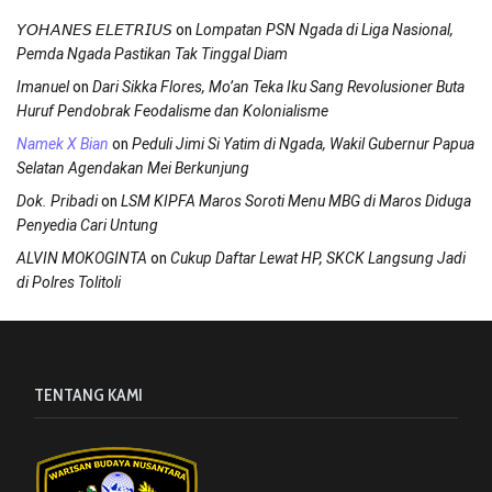
on
𝘠𝘖𝘏𝘈𝘕𝘌𝘚 𝘌𝘓𝘌𝘛𝘙𝘐𝘜𝘚
Lompatan PSN Ngada di Liga Nasional,
Pemda Ngada Pastikan Tak Tinggal Diam
on
Imanuel
Dari Sikka Flores, Mo’an Teka Iku Sang Revolusioner Buta
Huruf Pendobrak Feodalisme dan Kolonialisme
on
Namek X Bian
Peduli Jimi Si Yatim di Ngada, Wakil Gubernur Papua
Selatan Agendakan Mei Berkunjung
on
Dok. Pribadi
LSM KIPFA Maros Soroti Menu MBG di Maros Diduga
Penyedia Cari Untung
on
ALVIN MOKOGINTA
Cukup Daftar Lewat HP, SKCK Langsung Jadi
di Polres Tolitoli
TENTANG KAMI