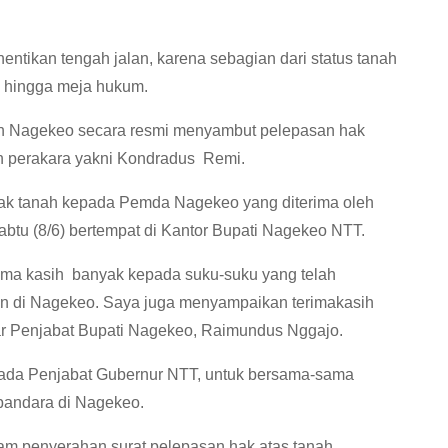
ntikan tengah jalan, karena sebagian dari status tanah
a hingga meja hukum.
rah Nagekeo secara resmi menyambut pelepasan hak
n perakara yakni Kondradus Remi.
ak tanah kepada Pemda Nagekeo yang diterima oleh
tu (8/6) bertempat di Kantor Bupati Nagekeo NTT.
ima kasih banyak kepada suku-suku yang telah
n di Nagekeo. Saya juga menyampaikan terimakasih
ar Penjabat Bupati Nagekeo, Raimundus Nggajo.
pada Penjabat Gubernur NTT, untuk bersama-sama
andara di Nagekeo.
alam penyerahan surat pelepasan hak atas tanah