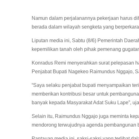
Namun dalam perjalanannya pekerjaan harus dihe
berada dalam wilayah sengketa yang berperkar
Liputan media ini, Sabtu (8/6) Pemerintah Dae
kepemilikan tanah oleh pihak pemenang gugata
Konradus Remi menyerahkan surat pelepasan h
Penjabat Bupati Nagekeo Raimundus Nggajo, Sab
“Saya selaku penjabat bupati menyampaikan ter
memberikan kontribusi besar untuk pembanguna
banyak kepada Masyarakat Adat Suku Lape”, uj
Selain itu, Raimundus Nggajo juga meminta ke
mendorong terwujudnya agenda pembangunan b
Pantauan media ini, saksi-saksi yang terlibat d