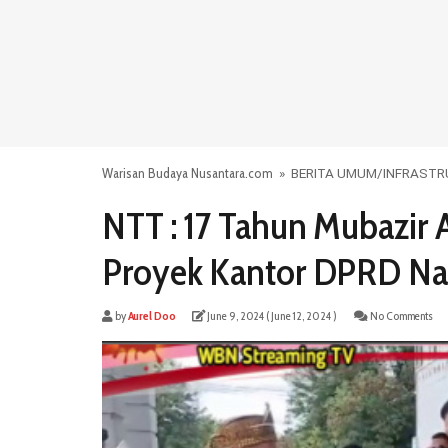
Warisan Budaya Nusantara.com
»
BERITA UMUM
/
INFRASTR
NTT : 17 Tahun Mubazir 
Proyek Kantor DPRD Nag
by
Aurel Doo
June 9, 2024
( June 12, 2024 )
No Comments