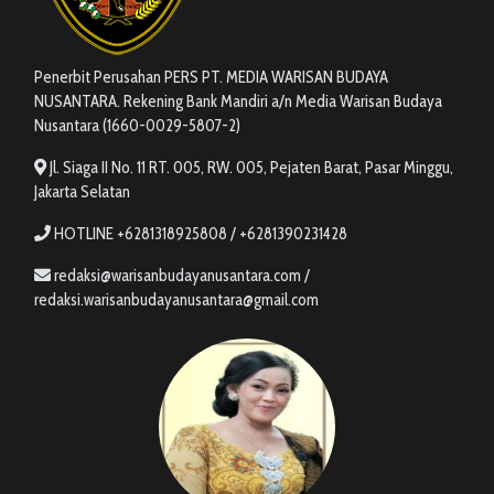
Penerbit Perusahan PERS PT. MEDIA WARISAN BUDAYA
NUSANTARA. Rekening Bank Mandiri a/n Media Warisan Budaya
Nusantara (1660-0029-5807-2)
Jl. Siaga II No. 11 RT. 005, RW. 005, Pejaten Barat, Pasar Minggu,
Jakarta Selatan
HOTLINE +6281318925808 / +6281390231428
redaksi@warisanbudayanusantara.com /
redaksi.warisanbudayanusantara@gmail.com