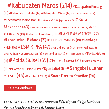
Kabupaten Maros
(214)
Kabupaten Pinrang
(7)
(15)
Kabupaten Takalar
(12)
Kabupaten Wajo
(12)
Kasus KONI Maros
(6)
Kota
Kecamatan Maros Baru
(13)
Korem 071/Wijayakusuma
(6)
Makassar
(43)
KTT
Koti Mahatidana PP MPW Sulsel
(6)
KPKNL PALOPO
(6)
LAKI P 45 MAROS
(27)
ASEAN 2022
(10)
Lahan di Lantebung
(11)
Lapas kelas IIB Maros
(21)
LBH SPK MAROS
(18)
Lembaga
LSM KIPFA
(47)
PHLH
(16)
Pemkot Makassar
(8)
MTQ di Maros
(7)
Polda Maluku
Pengadilan Negeri Makassar
(8)
pertambangan
(7)
Pilkada Gowa
(6)
Polda Sulsel
(69)
Polres Gowa
(31)
(12)
Polres Maros
Sengeketa Lahan
Ryan Latief
(16)
(11)
PT AMANAH FINANCE
(9)
Sulsel
(46)
Suara Panrita Keadilan
(26)
Sertifikat PTSL
(7)
Salam Pembaca
on
𝘠𝘖𝘏𝘈𝘕𝘌𝘚 𝘌𝘓𝘌𝘛𝘙𝘐𝘜𝘚
Lompatan PSN Ngada di Liga Nasional,
Pemda Ngada Pastikan Tak Tinggal Diam