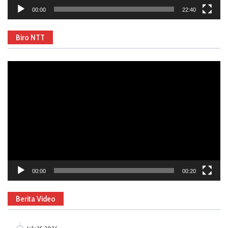
00:00
22:40
Biro NTT
Video
Player
00:00
00:20
Berita Video