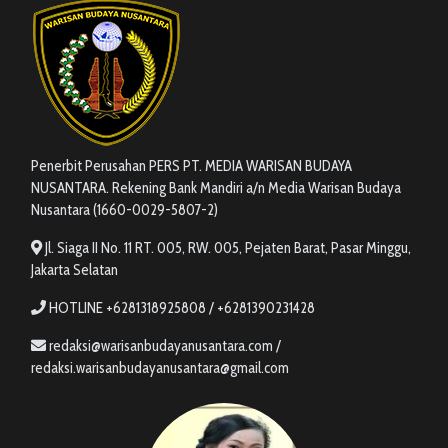
Penerbit Perusahan PERS PT. MEDIA WARISAN BUDAYA
NUSANTARA. Rekening Bank Mandiri a/n Media Warisan Budaya
Nusantara (1660-0029-5807-2)
Jl. Siaga II No. 11 RT. 005, RW. 005, Pejaten Barat, Pasar Minggu,
Jakarta Selatan
HOTLINE +6281318925808 / +6281390231428
redaksi@warisanbudayanusantara.com /
redaksi.warisanbudayanusantara@gmail.com