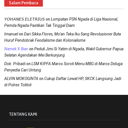
Salam Pembaca
on
𝘠𝘖𝘏𝘈𝘕𝘌𝘚 𝘌𝘓𝘌𝘛𝘙𝘐𝘜𝘚
Lompatan PSN Ngada di Liga Nasional,
Pemda Ngada Pastikan Tak Tinggal Diam
on
Imanuel
Dari Sikka Flores, Mo’an Teka Iku Sang Revolusioner Buta
Huruf Pendobrak Feodalisme dan Kolonialisme
on
Namek X Bian
Peduli Jimi Si Yatim di Ngada, Wakil Gubernur Papua
Selatan Agendakan Mei Berkunjung
on
Dok. Pribadi
LSM KIPFA Maros Soroti Menu MBG di Maros Diduga
Penyedia Cari Untung
on
ALVIN MOKOGINTA
Cukup Daftar Lewat HP, SKCK Langsung Jadi
di Polres Tolitoli
TENTANG KAMI