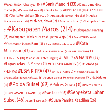
Bank Mandiri
(33)
Abah Anton Charliyan
(14)
Dinas pendidikan
DPP LKKN
maros
(12)
DPP LANTIK
(11)
Dinsos Makassar
(7)
Disdik Sulsel
(6)
(13)
Dunia Pendidikan
(11)
G20
(7)
Hasanuddin Husni Abdullah
(7)
Jalan
Kabinet Jokowi
(12)
Maminasata Maros
(7)
Kabupaten Bone
(7)
Kabupaten Gowa
Kabupaten Maros
(214)
Kabupaten Pinrang
(7)
(15)
Kabupaten Takalar
(12)
Kabupaten Wajo
(12)
Kasus KONI Maros
(6)
Kota
Kecamatan Maros Baru
(13)
Korem 071/Wijayakusuma
(6)
Makassar
(43)
KTT
Koti Mahatidana PP MPW Sulsel
(6)
KPKNL PALOPO
(6)
LAKI P 45 MAROS
(27)
ASEAN 2022
(10)
Lahan di Lantebung
(11)
Lapas kelas IIB Maros
(21)
LBH SPK MAROS
(18)
Lembaga
LSM KIPFA
(47)
PHLH
(16)
Pemkot Makassar
(8)
MTQ di Maros
(7)
Polda Maluku
Pengadilan Negeri Makassar
(8)
pertambangan
(7)
Pilkada Gowa
(6)
Polda Sulsel
(69)
Polres Gowa
(31)
(12)
Polres Maros
Sengeketa Lahan
Ryan Latief
(16)
(11)
PT AMANAH FINANCE
(9)
Sulsel
(46)
Suara Panrita Keadilan
(26)
Sertifikat PTSL
(7)