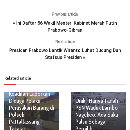
Previous article
Ini Daftar 56 Wakil Menteri Kabinet Merah Putih
«
Prabowo-Gibran
Next article
Presiden Prabowo Lantik Wiranto Luhut Dudung Dan
Stafsus Presiden
»
Related article
LBH Suara Panrita
Keadilan Laporkan
Diduga Pelaku
Unik ! Hanya Tanah
Perusakan Barang di
PSN Waduk Lambo
Polsek
Nagekeo, Ada Suku
Pattallassang
Palsu Sebagai
Takalar
Pemilik