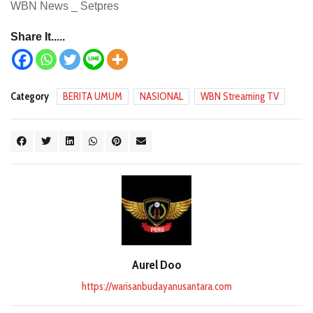
WBN News _ Setpres
Share It.....
Category
BERITA UMUM
NASIONAL
WBN Streaming TV
Aurel Doo
https://warisanbudayanusantara.com