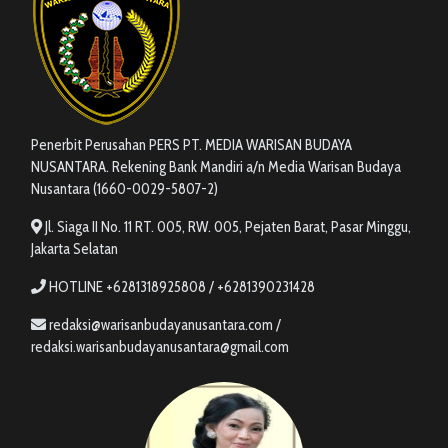
Penerbit Perusahan PERS PT. MEDIA WARISAN BUDAYA
NUSANTARA. Rekening Bank Mandiri a/n Media Warisan Budaya
Nusantara (1660-0029-5807-2)
Jl. Siaga II No. 11 RT. 005, RW. 005, Pejaten Barat, Pasar Minggu,
Jakarta Selatan
HOTLINE +6281318925808 / +6281390231428
redaksi@warisanbudayanusantara.com /
redaksi.warisanbudayanusantara@gmail.com