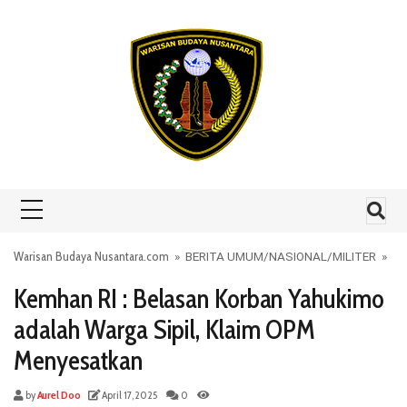
Skip to content
Warisan Budaya Nusantara.com
»
BERITA UMUM
/
NASIONAL
/
MILITER
»
Kemhan RI : Belasan Korban Yahukimo
adalah Warga Sipil, Klaim OPM
Menyesatkan
by
Aurel Doo
April 17, 2025
0