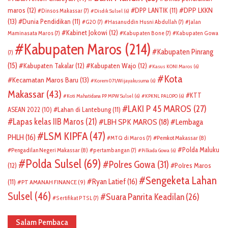
DPP LKKN
maros
(12)
DPP LANTIK
(11)
Dinsos Makassar
(7)
Disdik Sulsel
(6)
(13)
Dunia Pendidikan
(11)
G20
(7)
Hasanuddin Husni Abdullah
(7)
Jalan
Kabinet Jokowi
(12)
Maminasata Maros
(7)
Kabupaten Bone
(7)
Kabupaten Gowa
Kabupaten Maros
(214)
Kabupaten Pinrang
(7)
(15)
Kabupaten Takalar
(12)
Kabupaten Wajo
(12)
Kasus KONI Maros
(6)
Kota
Kecamatan Maros Baru
(13)
Korem 071/Wijayakusuma
(6)
Makassar
(43)
KTT
Koti Mahatidana PP MPW Sulsel
(6)
KPKNL PALOPO
(6)
LAKI P 45 MAROS
(27)
ASEAN 2022
(10)
Lahan di Lantebung
(11)
Lapas kelas IIB Maros
(21)
LBH SPK MAROS
(18)
Lembaga
LSM KIPFA
(47)
PHLH
(16)
Pemkot Makassar
(8)
MTQ di Maros
(7)
Polda Maluku
Pengadilan Negeri Makassar
(8)
pertambangan
(7)
Pilkada Gowa
(6)
Polda Sulsel
(69)
Polres Gowa
(31)
(12)
Polres Maros
Sengeketa Lahan
Ryan Latief
(16)
(11)
PT AMANAH FINANCE
(9)
Sulsel
(46)
Suara Panrita Keadilan
(26)
Sertifikat PTSL
(7)
Salam Pembaca