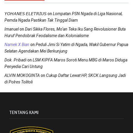
on
𝘠𝘖𝘏𝘈𝘕𝘌𝘚 𝘌𝘓𝘌𝘛𝘙𝘐𝘜𝘚
Lompatan PSN Ngada di Liga Nasional,
Pemda Ngada Pastikan Tak Tinggal Diam
on
Imanuel
Dari Sikka Flores, Mo’an Teka Iku Sang Revolusioner Buta
Huruf Pendobrak Feodalisme dan Kolonialisme
on
Namek X Bian
Peduli Jimi Si Yatim di Ngada, Wakil Gubernur Papua
Selatan Agendakan Mei Berkunjung
on
Dok. Pribadi
LSM KIPFA Maros Soroti Menu MBG di Maros Diduga
Penyedia Cari Untung
on
ALVIN MOKOGINTA
Cukup Daftar Lewat HP, SKCK Langsung Jadi
di Polres Tolitoli
TENTANG KAMI