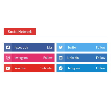
Social Network
Facebook
Like
Twitter
Follow
Instagram
Follow
Linkedin
Follow
Youtube
Subcribe
Telegram
Follow