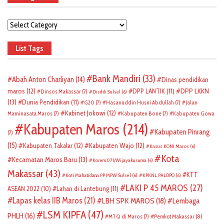
Categories
List Tags
Bank Mandiri
(33)
Abah Anton Charliyan
(14)
Dinas pendidikan
DPP LKKN
maros
(12)
DPP LANTIK
(11)
Dinsos Makassar
(7)
Disdik Sulsel
(6)
(13)
Dunia Pendidikan
(11)
G20
(7)
Hasanuddin Husni Abdullah
(7)
Jalan
Kabinet Jokowi
(12)
Maminasata Maros
(7)
Kabupaten Bone
(7)
Kabupaten Gowa
Kabupaten Maros
(214)
Kabupaten Pinrang
(7)
(15)
Kabupaten Takalar
(12)
Kabupaten Wajo
(12)
Kasus KONI Maros
(6)
Kota
Kecamatan Maros Baru
(13)
Korem 071/Wijayakusuma
(6)
Makassar
(43)
KTT
Koti Mahatidana PP MPW Sulsel
(6)
KPKNL PALOPO
(6)
LAKI P 45 MAROS
(27)
ASEAN 2022
(10)
Lahan di Lantebung
(11)
Lapas kelas IIB Maros
(21)
LBH SPK MAROS
(18)
Lembaga
LSM KIPFA
(47)
PHLH
(16)
Pemkot Makassar
(8)
MTQ di Maros
(7)