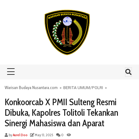
Skip to content
Warisan Budaya Nusantara.com
»
BERITA UMUM
/
POLRI
»
Konkoorcab X PMII Sulteng Resmi
Dibuka, Kapolres Tolitoli Tekankan
Sinergi Mahasiswa dan Aparat
by
Aurel Doo
May 13, 2025
0