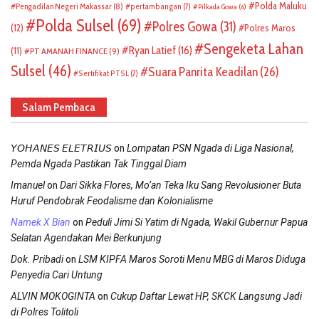
Polda Maluku
Pengadilan Negeri Makassar
(8)
pertambangan
(7)
Pilkada Gowa
(6)
Polda Sulsel
(69)
Polres Gowa
(31)
(12)
Polres Maros
Sengeketa Lahan
Ryan Latief
(16)
(11)
PT AMANAH FINANCE
(9)
Sulsel
(46)
Suara Panrita Keadilan
(26)
Sertifikat PTSL
(7)
Salam Pembaca
on
𝘠𝘖𝘏𝘈𝘕𝘌𝘚 𝘌𝘓𝘌𝘛𝘙𝘐𝘜𝘚
Lompatan PSN Ngada di Liga Nasional,
Pemda Ngada Pastikan Tak Tinggal Diam
on
Imanuel
Dari Sikka Flores, Mo’an Teka Iku Sang Revolusioner Buta
Huruf Pendobrak Feodalisme dan Kolonialisme
on
Namek X Bian
Peduli Jimi Si Yatim di Ngada, Wakil Gubernur Papua
Selatan Agendakan Mei Berkunjung
on
Dok. Pribadi
LSM KIPFA Maros Soroti Menu MBG di Maros Diduga
Penyedia Cari Untung
on
ALVIN MOKOGINTA
Cukup Daftar Lewat HP, SKCK Langsung Jadi
di Polres Tolitoli