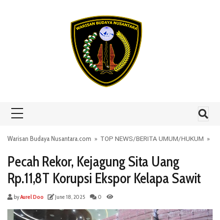
Skip to content
Warisan Budaya Nusantara.com
»
TOP NEWS
/
BERITA UMUM
/
HUKUM
»
Pecah Rekor, Kejagung Sita Uang
Rp.11,8T Korupsi Ekspor Kelapa Sawit
by
Aurel Doo
June 18, 2025
0