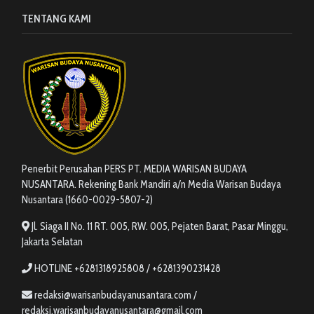
TENTANG KAMI
Penerbit Perusahan PERS PT. MEDIA WARISAN BUDAYA
NUSANTARA. Rekening Bank Mandiri a/n Media Warisan Budaya
Nusantara (1660-0029-5807-2)
Jl. Siaga II No. 11 RT. 005, RW. 005, Pejaten Barat, Pasar Minggu,
Jakarta Selatan
HOTLINE +6281318925808 / +6281390231428
redaksi@warisanbudayanusantara.com /
redaksi.warisanbudayanusantara@gmail.com