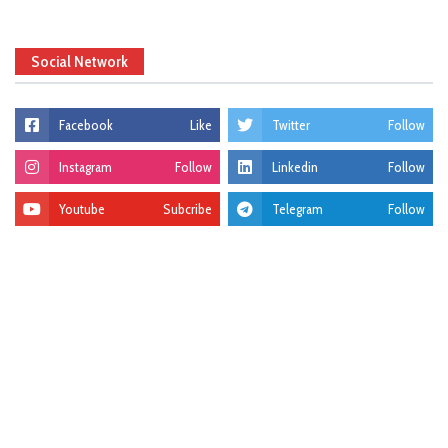
Social Network
Facebook
Like
Twitter
Follow
Instagram
Follow
Linkedin
Follow
Youtube
Subcribe
Telegram
Follow