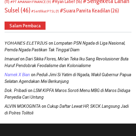
Sengeketa Lahan
Ryan Latief
(16)
(11)
PT AMANAH FINANCE
(9)
Sulsel
(46)
Suara Panrita Keadilan
(26)
Sertifikat PTSL
(7)
Salam Pembaca
on
𝘠𝘖𝘏𝘈𝘕𝘌𝘚 𝘌𝘓𝘌𝘛𝘙𝘐𝘜𝘚
Lompatan PSN Ngada di Liga Nasional,
Pemda Ngada Pastikan Tak Tinggal Diam
on
Imanuel
Dari Sikka Flores, Mo’an Teka Iku Sang Revolusioner Buta
Huruf Pendobrak Feodalisme dan Kolonialisme
on
Namek X Bian
Peduli Jimi Si Yatim di Ngada, Wakil Gubernur Papua
Selatan Agendakan Mei Berkunjung
on
Dok. Pribadi
LSM KIPFA Maros Soroti Menu MBG di Maros Diduga
Penyedia Cari Untung
on
ALVIN MOKOGINTA
Cukup Daftar Lewat HP, SKCK Langsung Jadi
di Polres Tolitoli