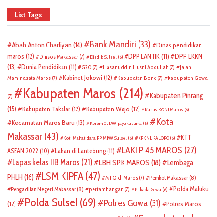
List Tags
Bank Mandiri
(33)
Abah Anton Charliyan
(14)
Dinas pendidikan
DPP LKKN
maros
(12)
DPP LANTIK
(11)
Dinsos Makassar
(7)
Disdik Sulsel
(6)
(13)
Dunia Pendidikan
(11)
G20
(7)
Hasanuddin Husni Abdullah
(7)
Jalan
Kabinet Jokowi
(12)
Maminasata Maros
(7)
Kabupaten Bone
(7)
Kabupaten Gowa
Kabupaten Maros
(214)
Kabupaten Pinrang
(7)
(15)
Kabupaten Takalar
(12)
Kabupaten Wajo
(12)
Kasus KONI Maros
(6)
Kota
Kecamatan Maros Baru
(13)
Korem 071/Wijayakusuma
(6)
Makassar
(43)
KTT
Koti Mahatidana PP MPW Sulsel
(6)
KPKNL PALOPO
(6)
LAKI P 45 MAROS
(27)
ASEAN 2022
(10)
Lahan di Lantebung
(11)
Lapas kelas IIB Maros
(21)
LBH SPK MAROS
(18)
Lembaga
LSM KIPFA
(47)
PHLH
(16)
Pemkot Makassar
(8)
MTQ di Maros
(7)
Polda Maluku
Pengadilan Negeri Makassar
(8)
pertambangan
(7)
Pilkada Gowa
(6)
Polda Sulsel
(69)
Polres Gowa
(31)
(12)
Polres Maros