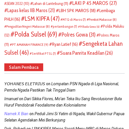
LAKI P 45 MAROS
(27)
ASEAN 2022
(10)
Lahan di Lantebung
(11)
Lapas kelas IIB Maros
(21)
LBH SPK MAROS
(18)
Lembaga
LSM KIPFA
(47)
PHLH
(16)
Pemkot Makassar
(8)
MTQ di Maros
(7)
Polda Maluku
Pengadilan Negeri Makassar
(8)
pertambangan
(7)
Pilkada Gowa
(6)
Polda Sulsel
(69)
Polres Gowa
(31)
(12)
Polres Maros
Sengeketa Lahan
Ryan Latief
(16)
(11)
PT AMANAH FINANCE
(9)
Sulsel
(46)
Suara Panrita Keadilan
(26)
Sertifikat PTSL
(7)
Salam Pembaca
on
𝘠𝘖𝘏𝘈𝘕𝘌𝘚 𝘌𝘓𝘌𝘛𝘙𝘐𝘜𝘚
Lompatan PSN Ngada di Liga Nasional,
Pemda Ngada Pastikan Tak Tinggal Diam
on
Imanuel
Dari Sikka Flores, Mo’an Teka Iku Sang Revolusioner Buta
Huruf Pendobrak Feodalisme dan Kolonialisme
on
Namek X Bian
Peduli Jimi Si Yatim di Ngada, Wakil Gubernur Papua
Selatan Agendakan Mei Berkunjung
on
Dok. Pribadi
LSM KIPFA Maros Soroti Menu MBG di Maros Diduga