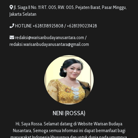
Jl. Siaga II No. 11 RT. 005, RW. 005, Pejaten Barat, Pasar Minggu,
Jakarta Selatan
HOTLINE +6281318925808 / +6281390231428
redaksi@warisanbudayanusantara.com /
redaksi.warisanbudayanusantara@gmail.com
NENI (ROSSA)
Hi, Saya Rossa. Selamat datang di Website Warisan Budaya
Nusantara, Semoga semua Informasi ini dapat bermanfaat bagi
masyarakat Indonesia khususnya dan untuk dunia pada umumnya.