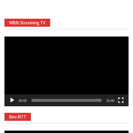
WBN Streaming TV
Video
Player
00:00
22:40
Biro NTT