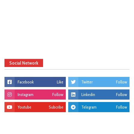
Social Network
Facebook
Like
Twitter
Follow
Instagram
Follow
Linkedin
Follow
Youtube
Subcribe
Telegram
Follow