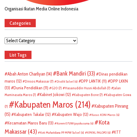
Organisasi Ikatan Media Online Indonesia
Categories
Categories
List Tags
Bank Mandiri
(33)
Abah Anton Charliyan
(14)
Dinas pendidikan
DPP LKKN
maros
(12)
DPP LANTIK
(11)
Dinsos Makassar
(7)
Disdik Sulsel
(6)
(13)
Dunia Pendidikan
(11)
G20
(7)
Hasanuddin Husni Abdullah
(7)
Jalan
Kabinet Jokowi
(12)
Maminasata Maros
(7)
Kabupaten Bone
(7)
Kabupaten Gowa
Kabupaten Maros
(214)
Kabupaten Pinrang
(7)
(15)
Kabupaten Takalar
(12)
Kabupaten Wajo
(12)
Kasus KONI Maros
(6)
Kota
Kecamatan Maros Baru
(13)
Korem 071/Wijayakusuma
(6)
Makassar
(43)
KTT
Koti Mahatidana PP MPW Sulsel
(6)
KPKNL PALOPO
(6)