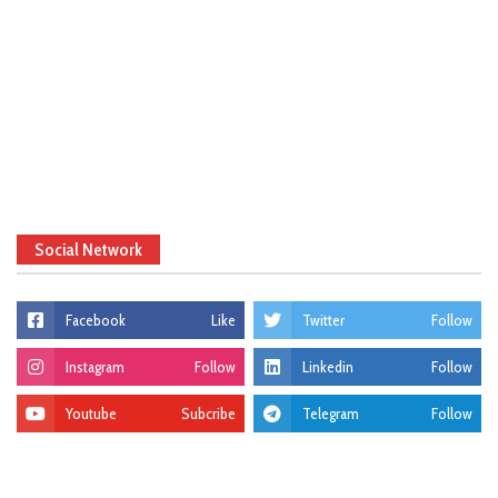
Social Network
Facebook
Like
Twitter
Follow
Instagram
Follow
Linkedin
Follow
Youtube
Subcribe
Telegram
Follow