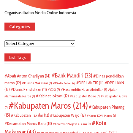
Organisasi Ikatan Media Online Indonesia
Categories
Categories
List Tags
Bank Mandiri
(33)
Abah Anton Charliyan
(14)
Dinas pendidikan
DPP LKKN
maros
(12)
DPP LANTIK
(11)
Dinsos Makassar
(7)
Disdik Sulsel
(6)
(13)
Dunia Pendidikan
(11)
G20
(7)
Hasanuddin Husni Abdullah
(7)
Jalan
Kabinet Jokowi
(12)
Maminasata Maros
(7)
Kabupaten Bone
(7)
Kabupaten Gowa
Kabupaten Maros
(214)
Kabupaten Pinrang
(7)
(15)
Kabupaten Takalar
(12)
Kabupaten Wajo
(12)
Kasus KONI Maros
(6)
Kota
Kecamatan Maros Baru
(13)
Korem 071/Wijayakusuma
(6)
Makassar
(43)
KTT
Koti Mahatidana PP MPW Sulsel
(6)
KPKNL PALOPO
(6)