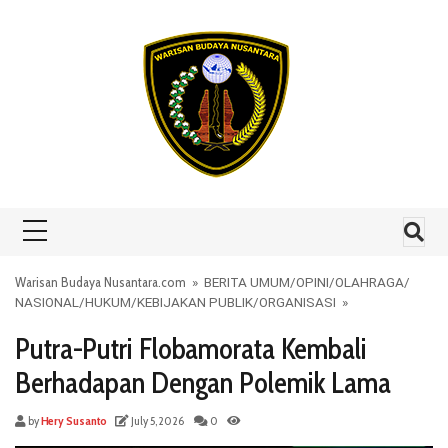
Skip to content
Warisan Budaya Nusantara.com
»
BERITA UMUM
/
OPINI
/
OLAHRAGA
/
NASIONAL
/
HUKUM
/
KEBIJAKAN PUBLIK
/
ORGANISASI
»
Putra-Putri Flobamorata Kembali
Berhadapan Dengan Polemik Lama
by
Hery Susanto
July 5, 2026
0