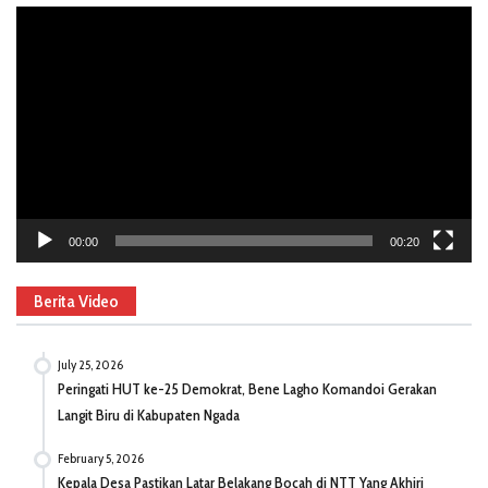
Video
Player
00:00
00:20
Berita Video
July 25, 2026
Peringati HUT ke-25 Demokrat, Bene Lagho Komandoi Gerakan
Langit Biru di Kabupaten Ngada
February 5, 2026
Kepala Desa Pastikan Latar Belakang Bocah di NTT Yang Akhiri