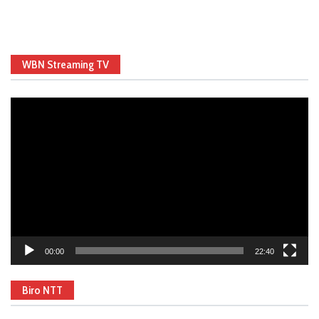
WBN Streaming TV
Video
Player
00:00
22:40
Biro NTT