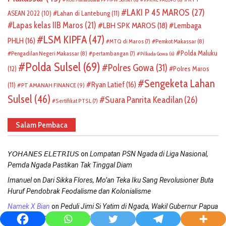
LAKI P 45 MAROS
(27)
ASEAN 2022
(10)
Lahan di Lantebung
(11)
Lapas kelas IIB Maros
(21)
LBH SPK MAROS
(18)
Lembaga
LSM KIPFA
(47)
PHLH
(16)
Pemkot Makassar
(8)
MTQ di Maros
(7)
Polda Maluku
Pengadilan Negeri Makassar
(8)
pertambangan
(7)
Pilkada Gowa
(6)
Polda Sulsel
(69)
Polres Gowa
(31)
(12)
Polres Maros
Sengeketa Lahan
Ryan Latief
(16)
(11)
PT AMANAH FINANCE
(9)
Sulsel
(46)
Suara Panrita Keadilan
(26)
Sertifikat PTSL
(7)
Salam Pembaca
on
𝘠𝘖𝘏𝘈𝘕𝘌𝘚 𝘌𝘓𝘌𝘛𝘙𝘐𝘜𝘚
Lompatan PSN Ngada di Liga Nasional,
Pemda Ngada Pastikan Tak Tinggal Diam
on
Imanuel
Dari Sikka Flores, Mo’an Teka Iku Sang Revolusioner Buta
Huruf Pendobrak Feodalisme dan Kolonialisme
on
Namek X Bian
Peduli Jimi Si Yatim di Ngada, Wakil Gubernur Papua
Selatan Agendakan Mei Berkunjung